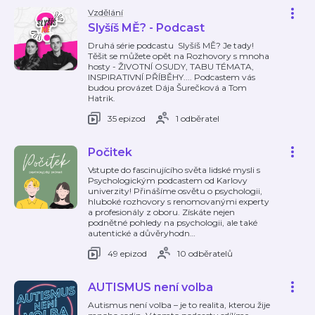
Vzdělání
Slyšíš MĚ? - Podcast
Druhá série podcastu Slyšíš MĚ? Je tady!
Těšit se můžete opět na Rozhovory s mnoha
hosty - ŽIVOTNÍ OSUDY, TABU TÉMATA,
INSPIRATIVNÍ PŘÍBĚHY.... Podcastem vás
budou provázet Dája Šurečková a Tom
Hatrik.
35 epizod
1 odběratel
Počitek
Vstupte do fascinujícího světa lidské mysli s
Psychologickým podcastem od Karlovy
univerzity! Přinášíme osvětu o psychologii,
hluboké rozhovory s renomovanými experty
a profesionály z oboru. Získáte nejen
podnětné pohledy na psychologii, ale také
autentické a důvěryhodn
…
49 epizod
10 odběratelů
AUTISMUS není volba
Autismus není volba – je to realita, kterou žije