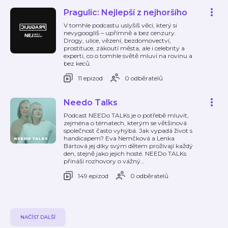
Pragulic: Nejlepší z nejhoršího
V tomhle podcastu uslyšíš věci, který si
nevygooglíš – upřímně a bez cenzury.
Drogy, ulice, vězení, bezdomovectví,
prostituce, zákoutí města, ale i celebrity a
experti, co o tomhle světě mluví na rovinu a
bez keců.
11 epizod
0 odběratelů
Needo Talks
Podcast NEEDo TALKs je o potřebě mluvit,
zejména o tématech, kterým se většinová
společnost často vyhýbá. Jak vypadá život s
handicapem? Eva Nemčková a Lenka
Bártová jej díky svým dětem prožívají každý
den, stejně jako jejich hosté. NEEDo TALKs
přináší rozhovory o vážný
…
149 epizod
0 odběratelů
NAČÍST DALŠÍ