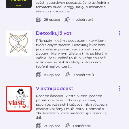
svých autorských podcastů. Jeho ústředním
tématem budou drogy, látky, substance a
vše, co s nimi souvisí.
28 epizod
4 odběratelé
Detoxikuj život
Přicházím k vám s podcastem, který jsem
tvořila celým srdcem. Detoxikuj život není
jen obyčejný podcast – je to most mezi
životem, který nyní žijete, a tím, po kterém
vaše duše skutečně touží. V každé epizodě
sdílím své nejhlubší vhledy o vědomém
tvoření reality, která
…
84 epizod
9 odběratelů
Vlastní podcast
Podcast časopisu Vlasta. Vlastní podcast
přináší otevřené rozhovory o zdraví,
psychice, vztazích i každodenních výzvách.
Inspirativní ženy i muži mluví upřímně o
zkušenostech, které nás formují a posouvají
dál.
20 epizod
1 odběratel