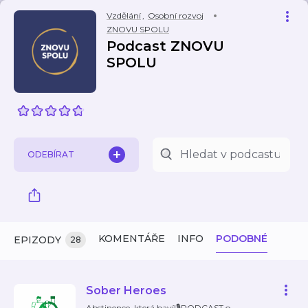
Vzdělání
,
Osobní rozvoj
ZNOVU SPOLU
Podcast ZNOVU
SPOLU
ODEBÍRAT
KOMENTÁŘE
INFO
PODOBNÉ
EPIZODY
28
Sober Heroes
Abstinence, která baví!🎙️PODCAST o