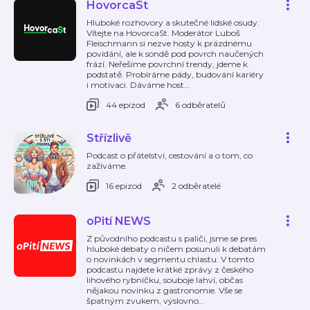
HovorcaSt
Hluboké rozhovory a skutečné lidské osudy.
Vítejte na HovorcaSt. Moderátor Luboš
Fleischmann si nezve hosty k prázdnému
povídání, ale k sondě pod povrch naučených
frází. Neřešíme povrchní trendy, jdeme k
podstatě. Probíráme pády, budování kariéry
i motivaci. Dáváme host
…
44 epizod
6 odběratelů
Střízlivě
Podcast o přátelství, cestování a o tom, co
zažíváme.
16 epizod
2 odběratelé
oPití NEWS
Z původního podcastu s paliči, jsme se pres
hluboké debaty o ničem posunuli k debatám
o novinkách v segmentu chlastu. V tomto
podcastu najdete krátké zprávy z českého
lihového rybníčku, souboje lahví, občas
nějakou novinku z gastronomie. Vše se
špatným zvukem, výslovno
…