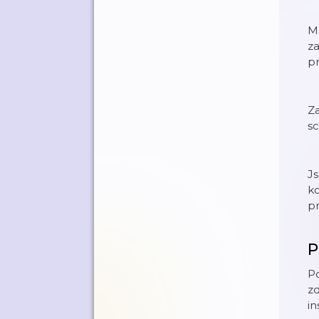
M
z
p
Za
s
J
ko
pr
P
Po
zd
in