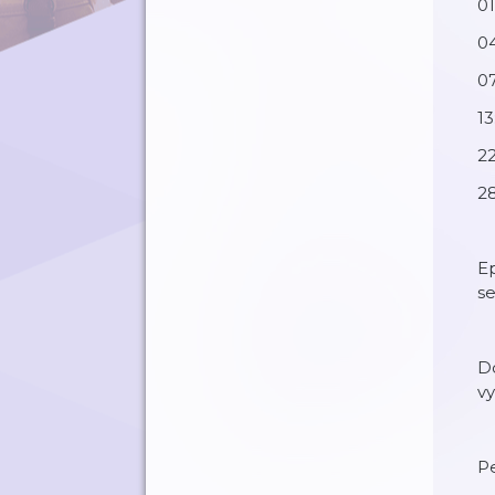
01
04
07
13
22
28
Ep
se
D
vy
Pe