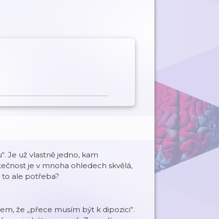
. Je už vlastně jedno, kam
tečnost je v mnoha ohledech skvělá,
e to ale potřeba?
tem, že „přece musím být k dipozici“.