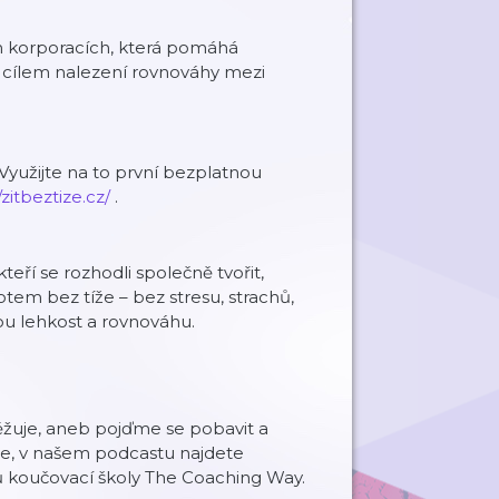
h korporacích, která pomáhá
cílem nalezení rovnováhy mezi
Využijte na to první bezplatnou
/zitbeztize.cz/
.
teří se rozhodli společně tvořit,
otem bez tíže – bez stresu, strachů,
rou lehkost a rovnováhu.
těžuje, aneb pojďme se pobavit a
ance, v našem podcastu najdete
čů koučovací školy The Coaching Way.