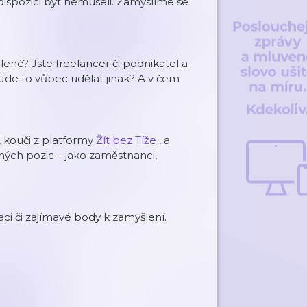
dispozici být nemuseli. Zamyslíme se
.
lené? Jste freelancer či podnikatel a
Jde to vůbec udělat jinak? A v čem
, kouči z platformy
Žít bez Tíže
, a
zných pozic – jako zaměstnanci,
raci či zajímavé body k zamyšlení.