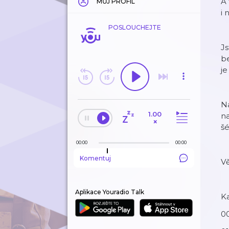
A 
MŮJ PROFIL
i 
POSLOUCHEJTE
Js
be
je
Na
1.00
na
×
šé
00:00
00:00
Komentuj
Vě
Aplikace Youradio Talk
Ka
0