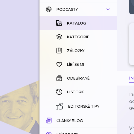
PODCASTY
KATALOG
KOUPENÉ
KATALOG
KATEGORIE
KATEGORIE
ZÁLOŽKY
ZÁLOŽKY
HISTORIE
LÍBÍ SE MI
I
ODEBÍRANÉ
HISTORIE
Dn
od
EDITORSKÉ TIPY
av
ČLÁNKY BLOG
V 