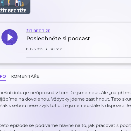
ŽÍT BEZ TÍŽE
Poslechněte si podcast
8. 8. 2025
30 min
NFO
KOMENTÁŘE
ešní doba je neúprosná v tom, že jsme neustále „na příjmu“
jíždíme na dovolenou. Vždycky jdeme zastihnout. Tato sku
šak s sebou nese zvyk toho, že jsme neustále k dispozici. J
této epizodě se podíváme hlavně na to, jak pracovat s poci