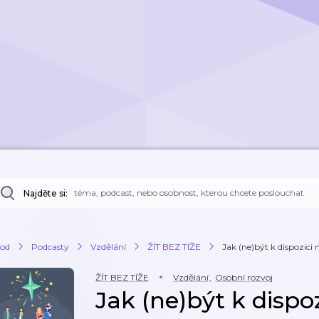
Najděte si:
od
Podcasty
Vzdělání
ŽÍT BEZ TÍŽE
Jak (ne)být k dispozici
ŽÍT BEZ TÍŽE
Vzdělání
,
Osobní rozvoj
Jak (ne)být k dispo