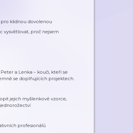
i
ti pro klidnou dovolenou
oc vysvětlovat, proč nejsem
Peter a Lenka – kouči, kteří se
ájemně se doplňujících projektech.
pit jejich myšlenkové vzorce,
 jednorožectví
tivních profesionálů