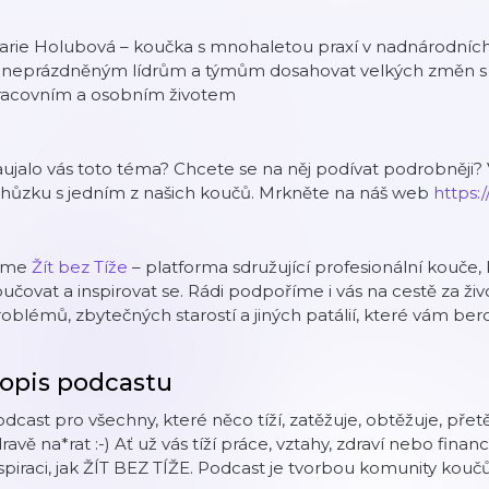
arie Holubová – koučka s mnohaletou praxí v nadnárodníc
aneprázdněným lídrům a týmům dosahovat velkých změn s 
racovním a osobním životem
ujalo vás toto téma? Chcete se na něj podívat podrobněji? 
chůzku s jedním z našich koučů. Mrkněte na náš web
https:/
sme
Žít bez Tíže
– platforma sdružující profesionální kouče, k
učovat a inspirovat se. Rádi podpoříme i vás na cestě za živ
oblémů, zbytečných starostí a jiných patálií, které vám be
opis podcastu
dcast pro všechny, které něco tíží, zatěžuje, obtěžuje, pře
ravě na*rat :-) Ať už vás tíží práce, vztahy, zdraví nebo fin
spiraci, jak ŽÍT BEZ TÍŽE. Podcast je tvorbou komunity kou