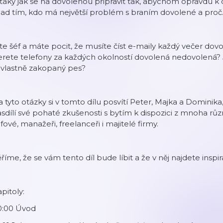
taky jak se na dovolenou připravit tak, abychom opravdu k 
nad tím, kdo má největší problém s braním dovolené a proč
te šéf a máte pocit, že musíte číst e-maily každý večer dovo
rete telefony za každých okolností dovolená nedovolená? 
 vlastně zakopaný pes?
 tyto otázky si v tomto dílu posvítí Peter, Majka a Dominika
sdílí své pohaté zkušenosti s bytím k dispozici z mnoha rů
fové, manažeři, freelanceři i majitelé firmy.
říme, že se vám tento díl bude líbit a že v něj najdete inspi
pitoly:
0:00 Úvod