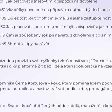
:01 Jak pracovat s (ne)bytím k dispozici na dovolené
:51 Vliv délky dovolené na přípravu a nutnost být k dispozic
:09 Důležitost „out of office“ e-mailu a jasné zastupitelnos
:30 Jak pracovat s pocitem „musím být k dispozici“ a jak m
:19 Čím je způsobený šok při návratu z dovolené a co s ním
:49 Shrnutí a tipy na závěr
izodou provízí a své myšlenky i zkušenosti sdílejí Dominika, 
tkali díky platformě Žít bez Tíže a kteří spolupracují na vz
ominika Černá Kortusová – kouč, který pomáhá lidem pocho
pnout autopilota a nastavit si život podle sebe, propagátor
ter Švarc – kouč přetížených podnikatelů, manažerů a krea