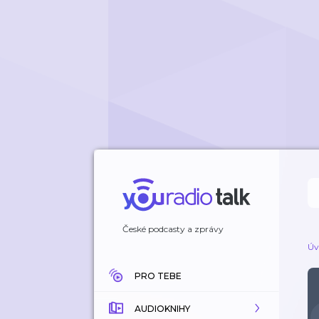
České podcasty a zprávy
Úv
PRO TEBE
AUDIOKNIHY