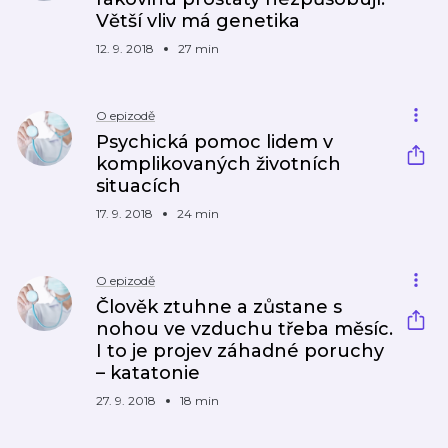
Větší vliv má genetika
12. 9. 2018
27 min
O epizodě
Psychická pomoc lidem v
komplikovaných životních
situacích
17. 9. 2018
24 min
O epizodě
Člověk ztuhne a zůstane s
nohou ve vzduchu třeba měsíc.
I to je projev záhadné poruchy
– katatonie
27. 9. 2018
18 min