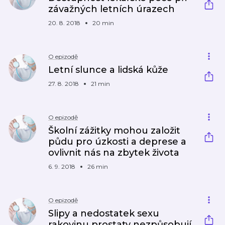
závažných letních úrazech
20. 8. 2018
20 min
O epizodě
Letní slunce a lidská kůže
27. 8. 2018
21 min
O epizodě
Školní zážitky mohou založit
půdu pro úzkosti a deprese a
ovlivnit nás na zbytek života
6. 9. 2018
26 min
O epizodě
Slipy a nedostatek sexu
rakovinu prostaty nezpůsobují.