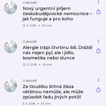
O epizodě
Nový urgentní příjem
českobudějovické nemocnice –
jak funguje a pro koho
21. 5. 2018
30 min
O epizodě
Alergie trápí čtvrtinu lidí. Dráždí
nás nejen pyl, ale i jídlo,
kosmetika nebo slunce
22. 5. 2018
25 min
O epizodě
Za tloušťku štítná žláza
většinou nemůže, ale může
způsobit řadu jiných potíží
5. 6. 2018
33 min