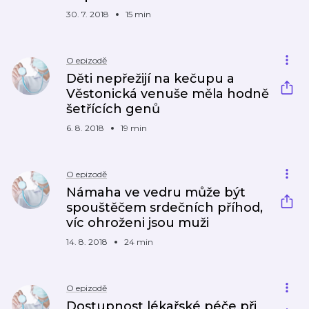
30. 7. 2018
15 min
O epizodě
Děti nepřežijí na kečupu a
Věstonická venuše měla hodně
šetřících genů
6. 8. 2018
19 min
O epizodě
Námaha ve vedru může být
spouštěčem srdečních příhod,
víc ohroženi jsou muži
14. 8. 2018
24 min
O epizodě
Dostupnost lékařské péče při