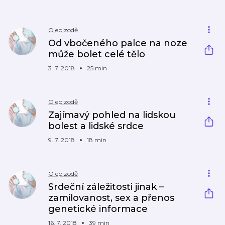
O epizodě
Od vbočeného palce na noze
může bolet celé tělo
3. 7. 2018
25 min
O epizodě
Zajímavý pohled na lidskou
bolest a lidské srdce
9. 7. 2018
18 min
O epizodě
Srdeční záležitosti jinak –
zamilovanost, sex a přenos
genetické informace
16. 7. 2018
39 min