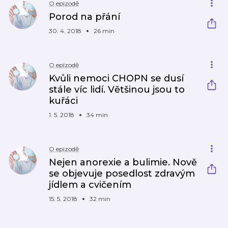
O epizodě
Porod na přání
30. 4. 2018
26 min
O epizodě
Kvůli nemoci CHOPN se dusí
stále víc lidí. Většinou jsou to
kuřáci
1. 5. 2018
34 min
O epizodě
Nejen anorexie a bulimie. Nově
se objevuje posedlost zdravým
jídlem a cvičením
15. 5. 2018
32 min