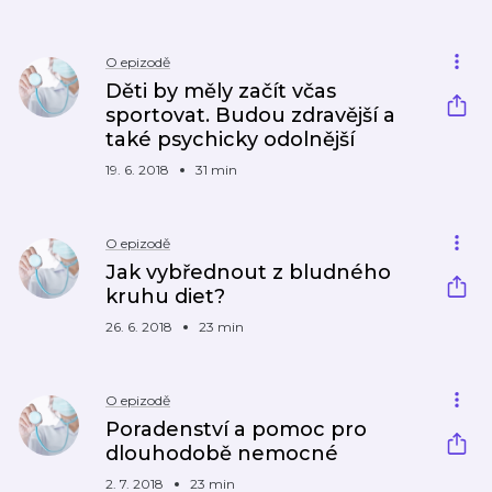
O epizodě
Děti by měly začít včas
sportovat. Budou zdravější a
také psychicky odolnější
19. 6. 2018
31 min
O epizodě
Jak vybřednout z bludného
kruhu diet?
26. 6. 2018
23 min
O epizodě
Poradenství a pomoc pro
dlouhodobě nemocné
2. 7. 2018
23 min