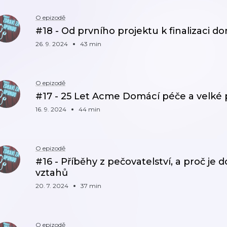
O epizodě
#18 - Od prvního projektu k finalizaci d
26. 9. 2024
43 min
O epizodě
#17 - 25 Let Acme Domácí péče a velké
16. 9. 2024
44 min
O epizodě
#16 - Příběhy z pečovatelství, a proč je 
vztahů
20. 7. 2024
37 min
O epizodě