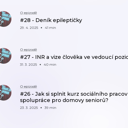
O epizodě
#28 - Deník epileptičky
29. 4. 2025
41 min
O epizodě
#27 - INR a vize člověka ve vedoucí pozi
31. 3. 2025
40 min
O epizodě
#26 - Jak si splnit kurz sociálního praco
spolupráce pro domovy seniorů?
23. 3. 2025
39 min