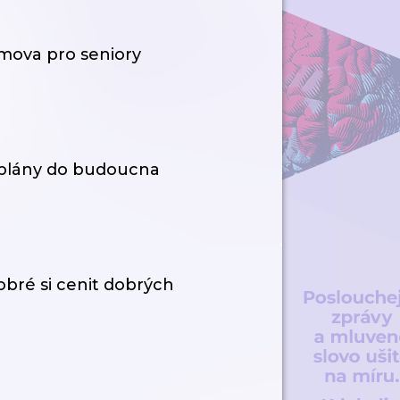
omova pro seniory
 plány do budoucna
dobré si cenit dobrých