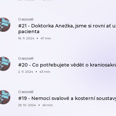
O epizodě
#21 - Doktorka Anežka, jsme si rovni ať u
pacienta
16. 11. 2024
47 min
O epizodě
#20 - Co potřebujete vědět o kraniosakrá
2. 11. 2024
43 min
O epizodě
#19 - Nemoci svalové a kosterní soustavy
25. 10. 2024
45 min