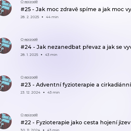
O epizodě
#25 - Jak moc zdravě spíme a jak moc v
28. 2. 2025
44 min
O epizodě
#24 - Jak nezanedbat převaz a jak se v
28. 1. 2025
43 min
O epizodě
#23 - Adventní fyzioterapie a cirkadiánn
23. 12. 2024
43 min
O epizodě
#22 - Fyzioterapie jako cesta hojení jiz
30. 11. 2024
43 min