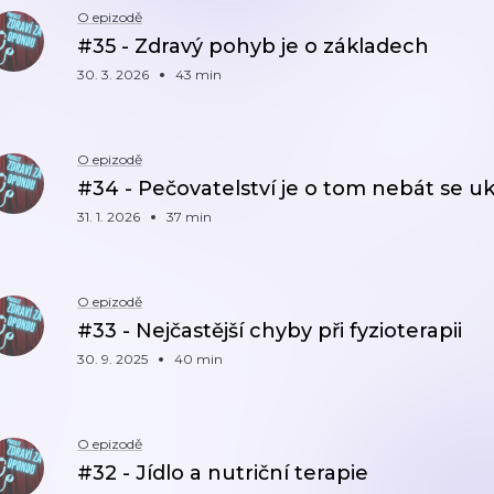
O epizodě
#35 - Zdravý pohyb je o základech
30. 3. 2026
43 min
O epizodě
#34 - Pečovatelství je o tom nebát se 
31. 1. 2026
37 min
O epizodě
#33 - Nejčastější chyby při fyzioterapii
30. 9. 2025
40 min
O epizodě
#32 - Jídlo a nutriční terapie