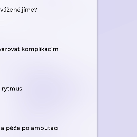
yváženě jíme?
yvarovat komplikacím
í rytmus
ev a péče po amputaci