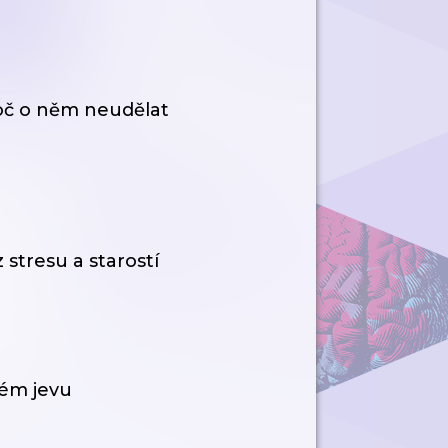
roč o něm neudělat
 stresu a starostí
ném jevu