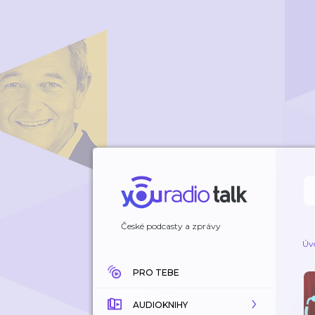
České podcasty a zprávy
Úv
PRO TEBE
AUDIOKNIHY