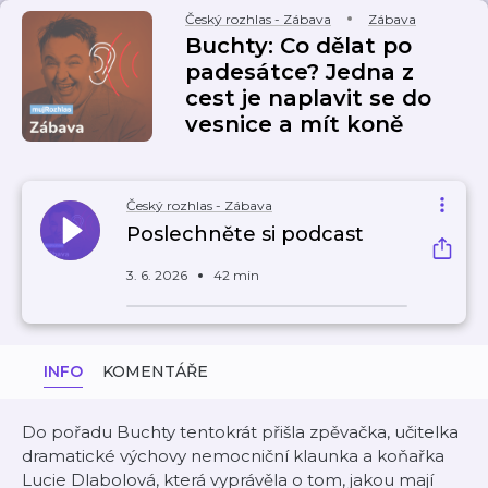
Český rozhlas - Zábava
Zábava
Buchty: Co dělat po
padesátce? Jedna z
cest je naplavit se do
vesnice a mít koně
Český rozhlas - Zábava
Poslechněte si podcast
3. 6. 2026
42 min
INFO
KOMENTÁŘE
Do pořadu Buchty tentokrát přišla zpěvačka, učitelka
dramatické výchovy nemocniční klaunka a koňařka
Lucie Dlabolová, která vyprávěla o tom, jakou mají