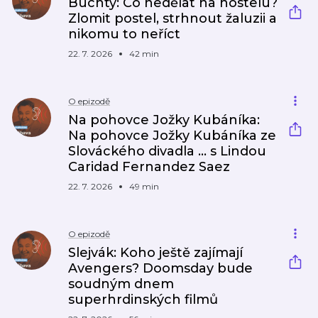
Buchty: Co nedělat na hostelu?
Zlomit postel, strhnout žaluzii a
nikomu to neříct
22. 7. 2026
42 min
O epizodě
Na pohovce Jožky Kubáníka:
Na pohovce Jožky Kubáníka ze
Slováckého divadla ... s Lindou
Caridad Fernandez Saez
22. 7. 2026
49 min
O epizodě
Slejvák: Koho ještě zajímají
Avengers? Doomsday bude
soudným dnem
superhrdinských filmů