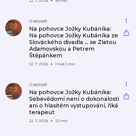
22. 7. 2026
56 min
O epizodě
Na pohovce Jožky Kubáníka:
Na pohovce Jožky Kubáníka ze
Slováckého divadla ... se Zlatou
Adamovskou a Petrem
Štěpánkem
22. 7. 2026
1 hod 2 min
O epizodě
Na pohovce Jožky Kubáníka:
Sebevědomí není o dokonalosti
ani o hlasitém vystupování, říká
terapeut
22. 7. 2026
22 min