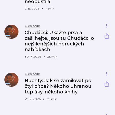
neopustila
2. 8. 2026
4 min
O epizodě
Chudáčci: Ukažte prsa a
zašilhejte, jsou tu Chudáčci o
nejšílenějších hereckých
nabídkách
30. 7. 2026
35 min
O epizodě
Buchty: Jak se zamilovat po
čtyřicítce? Někoho uhranou
tepláky, někoho knihy
29. 7. 2026
39 min