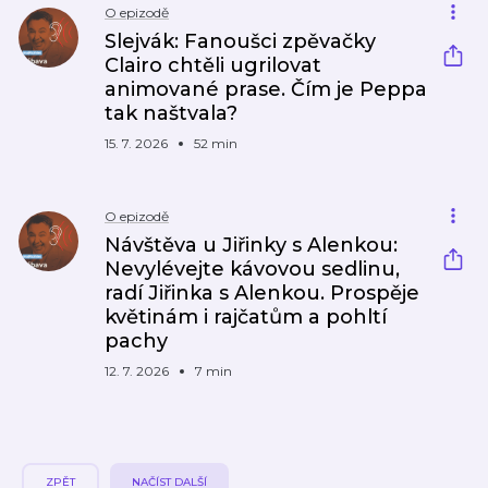
O epizodě
Slejvák: Fanoušci zpěvačky
Clairo chtěli ugrilovat
animované prase. Čím je Peppa
tak naštvala?
15. 7. 2026
52 min
O epizodě
Návštěva u Jiřinky s Alenkou:
Nevylévejte kávovou sedlinu,
radí Jiřinka s Alenkou. Prospěje
květinám i rajčatům a pohltí
pachy
12. 7. 2026
7 min
ZPĚT
NAČÍST DALŠÍ