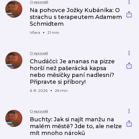
O epizodě
Na pohovce Jožky Kubáníka: O
strachu s terapeutem Adamem
Schmidtem
Včera
21 min
O epizodě
Chudáčci: Je ananas na pizze
horší než pašerácká kapsa
nebo měsíčky paní nadlesní?
Připravte si příbory!
6. 8. 2026
26 min
O epizodě
Buchty: Jak si najít manžu na
malém městě? Jde to, ale nelze
mít mnoho nároků