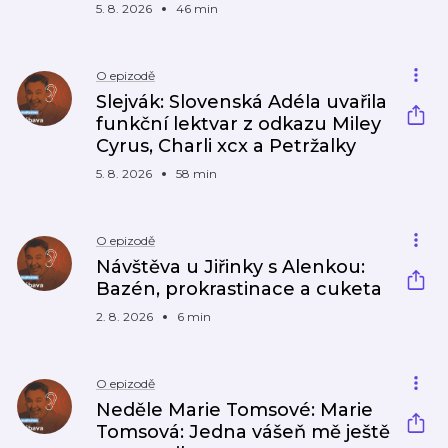
5. 8. 2026
46 min
O epizodě
Slejvák: Slovenská Adéla uvařila
funkční lektvar z odkazu Miley
Cyrus, Charli xcx a Petržalky
5. 8. 2026
58 min
O epizodě
Návštěva u Jiřinky s Alenkou:
Bazén, prokrastinace a cuketa
2. 8. 2026
6 min
O epizodě
Neděle Marie Tomsové: Marie
Tomsová: Jedna vášeň mě ještě