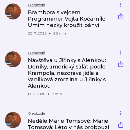
O epizodě
Brambora s vejcem:
Programmer Vojta Kočárník:
Umím hezky kroužit pánví
20. 7. 2026
20 min
O epizodě
Návštěva u Jiřinky s Alenkou:
Deníky, americký salát podle
Krampola, nezdravá jídla a
vanilková zmrzlina u Jiřinky s
Alenkou
19. 7. 2026
7 min
O epizodě
Neděle Marie Tomsové: Marie
Tomsová: Léto v nás probouzí