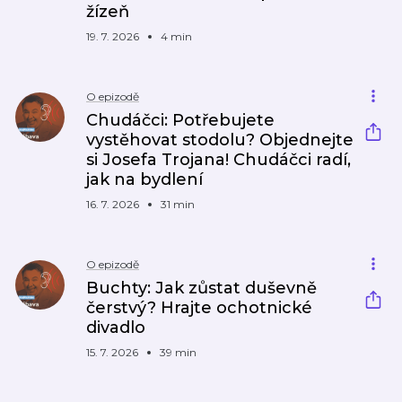
žízeň
19. 7. 2026
4 min
O epizodě
Chudáčci: Potřebujete
vystěhovat stodolu? Objednejte
si Josefa Trojana! Chudáčci radí,
jak na bydlení
16. 7. 2026
31 min
O epizodě
Buchty: Jak zůstat duševně
čerstvý? Hrajte ochotnické
divadlo
15. 7. 2026
39 min