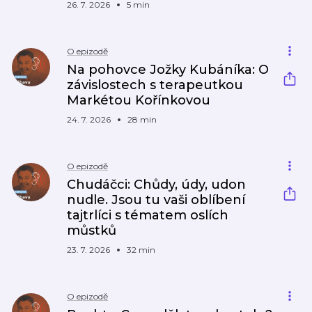
26. 7. 2026
5 min
O epizodě
Na pohovce Jožky Kubáníka: O
závislostech s terapeutkou
Markétou Kořínkovou
24. 7. 2026
28 min
O epizodě
Chudáčci: Chůdy, údy, udon
nudle. Jsou tu vaši oblíbení
tajtrlíci s tématem oslích
můstků
23. 7. 2026
32 min
O epizodě