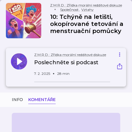
Z.M.R.D.: Zřídka morální redditové diskuze
Společnost
,
Vztahy
10: Tchýně na letišti,
okopírované tetování a
menstruační pomůcky
Z.M.R.D.: Zřídka morální redditové diskuze
Poslechněte si podcast
7. 2. 2025
28 min
INFO
KOMENTÁŘE