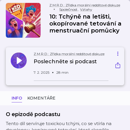
Z.M.R.D.: Zřídka morální redditové diskuze
Společnost
,
Vztahy
10: Tchýně na letišti,
okopírované tetování a
menstruační pomůcky
Z.M.R.D.: Zřídka morální redditové diskuze
Poslechněte si podcast
7. 2. 2025
28 min
INFO
KOMENTÁŘE
O epizodě podcastu
Tento díl servíruje toxickou tchýni, co se vtírla na
dovolenou, kopírované tetování, které skončilo