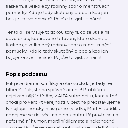
fiaskem, a velkolepý rodinný spor o menstruační
pomůcky. Kdo je tady skutečný blbec a kdo jen
bojuje za své hranice? Pojďte to zjistit s námi!
Tento díl servíruje toxickou tchýni, co se vtírla na
dovolenou, kopírované tetování, které skončilo
fiaskem, a velkolepý rodinný spor o menstruační
pomůcky. Kdo je tady skutečný blbec a kdo jen
bojuje za své hranice? Pojďte to zjistit s námi!
Popis podcastu
Milujete drama, konflikty a otázku „Kdo je tady ten
blbec?“ Pak jste na správné adrese! Probíráme
nejpikantnější příběhy z AITA subredditu, kam si lidé
chodí pro verdikt veřejnosti. V češtině představujeme
ty nejlepší kousky, hlasujeme (Vladka, Mart + Reddit) a
nebojíme se říct věci na plnou hubu. Připravte se na
neformální humor, morální dilemata a nekonečné
diskuze. Přijďte se zasmát, pohoršit i zamyslet! Koupit