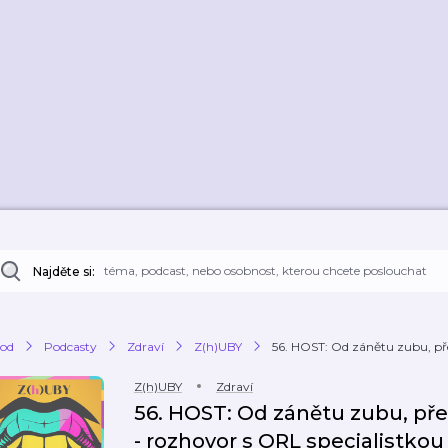
Najděte si:
od
Podcasty
Zdraví
Z(h)UBY
56. HOST: Od zánětu zubu, přes
Z(h)UBY
Zdraví
56. HOST: Od zánětu zubu, pře
- rozhovor s ORL specialistko