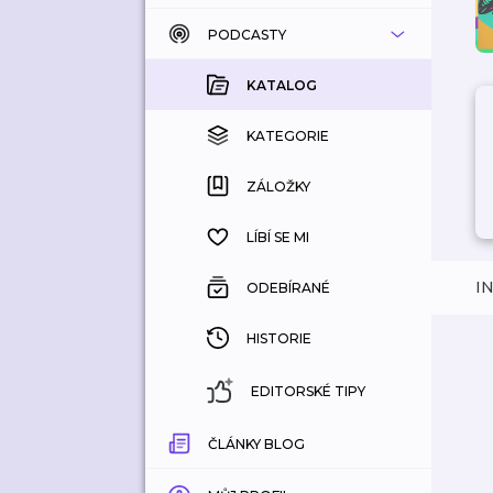
PODCASTY
KATALOG
KOUPENÉ
KATALOG
KATEGORIE
KATEGORIE
ZÁLOŽKY
ZÁLOŽKY
HISTORIE
LÍBÍ SE MI
I
ODEBÍRANÉ
HISTORIE
EDITORSKÉ TIPY
ČLÁNKY BLOG