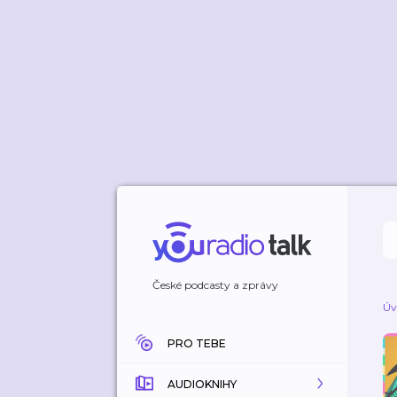
České podcasty a zprávy
Úv
PRO TEBE
AUDIOKNIHY