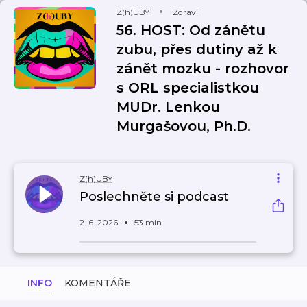
Z(h)UBY
Zdraví
56. HOST: Od zánětu
zubu, přes dutiny až k
zánět mozku - rozhovor
s ORL specialistkou
MUDr. Lenkou
Murgašovou, Ph.D.
Z(h)UBY
Poslechněte si podcast
2. 6. 2026
53 min
INFO
KOMENTÁŘE