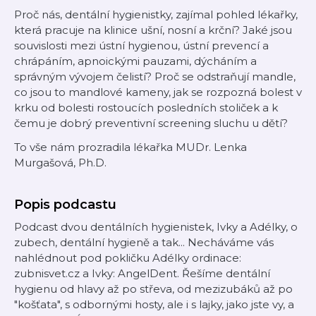
Proč nás, dentální hygienistky, zajímal pohled lékařky,
která pracuje na klinice ušní, nosní a krční? Jaké jsou
souvislosti mezi ústní hygienou, ústní prevencí a
chrápáním, apnoickými pauzami, dýcháním a
správným vývojem čelistí? Proč se odstraňují mandle,
co jsou to mandlové kameny, jak se rozpozná bolest v
krku od bolesti rostoucích posledních stoliček a k
čemu je dobrý preventivní screening sluchu u dětí?
To vše nám prozradila lékařka MUDr. Lenka
Murgašová, Ph.D.
Popis podcastu
Podcast dvou dentálních hygienistek, Ivky a Adélky, o
zubech, dentální hygieně a tak... Necháváme vás
nahlédnout pod pokličku Adélky ordinace:
zubnisvet.cz a Ivky: AngelDent. Řešíme dentální
hygienu od hlavy až po střeva, od mezizubáků až po
"košťata", s odbornými hosty, ale i s lajky, jako jste vy, a