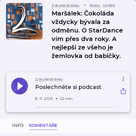
Z druhé stránky
Knihy
,
Umění
Maršálek: Čokoláda
vždycky bývala za
odměnu. O StarDance
vím přes dva roky. A
nejlepší ze všeho je
žemlovka od babičky.
Z druhé stránky
Poslechněte si podcast
8. 11. 2023
22 min
INFO
KOMENTÁŘE