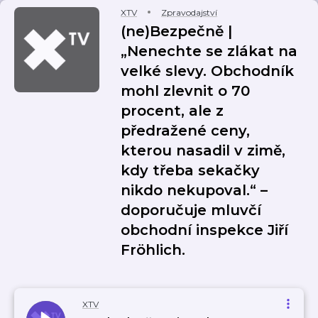
XTV
Zpravodajství
(ne)Bezpečně |
„Nenechte se zlákat na
velké slevy. Obchodník
mohl zlevnit o 70
procent, ale z
předražené ceny,
kterou nasadil v zimě,
kdy třeba sekačky
nikdo nekupoval.“ –
doporučuje mluvčí
obchodní inspekce Jiří
Fröhlich.
XTV