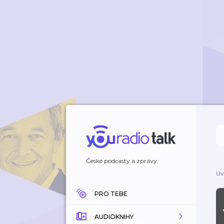
České podcasty a zprávy
Úv
PRO TEBE
AUDIOKNIHY