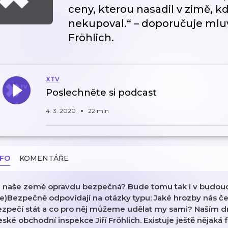
ceny, kterou nasadil v zimě, k
nekupoval.“ – doporučuje mluv
Fröhlich.
XTV
Poslechněte si podcast
4. 3. 2020
22 min
NFO
KOMENTÁŘE
e naše země opravdu bezpečná? Bude tomu tak i v budou
e)Bezpečně odpovídají na otázky typu: Jaké hrozby nás ček
ezpečí stát a co pro něj můžeme udělat my sami? Naším d
ské obchodní inspekce Jiří Fröhlich. Existuje ještě nějaká 