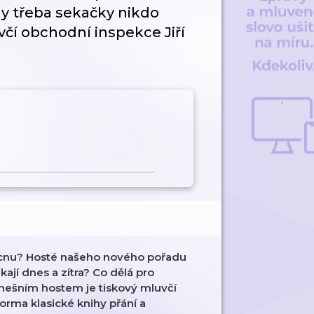
dy třeba sekačky nikdo
čí obchodní inspekce Jiří
cnu? Hosté našeho nového pořadu
ají dnes a zítra? Co dělá pro
nešním hostem je tiskový mluvčí
forma klasické knihy přání a