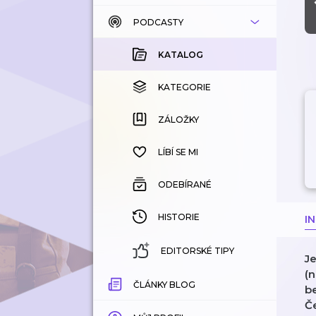
PODCASTY
KATALOG
KOUPENÉ
KATALOG
KATEGORIE
KATEGORIE
ZÁLOŽKY
ZÁLOŽKY
HISTORIE
LÍBÍ SE MI
ODEBÍRANÉ
HISTORIE
I
EDITORSKÉ TIPY
J
(n
ČLÁNKY BLOG
b
Če