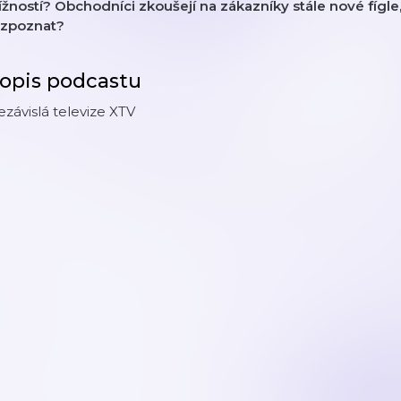
ížností? Obchodníci zkoušejí na zákazníky stále nové fígle,
ozpoznat?
opis podcastu
závislá televize XTV