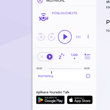
MŮJ PROFIL
st
r
POSLOUCHEJTE
P
Ne
1.00
×
00:00
00:00
Komentuj
Aplikace Youradio Talk