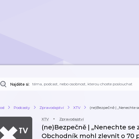
Najděte si:
od
Podcasty
Zpravodajství
XTV
(ne)Bezpečně | „Nenechte se 
XTV
Zpravodajství
(ne)Bezpečně | „Nenechte se zl
Obchodník mohl zlevnit o 70 p