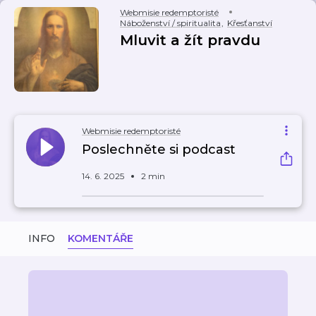
Webmisie redemptoristé
Náboženství / spiritualita
,
Křesťanství
Mluvit a žít pravdu
Webmisie redemptoristé
Poslechněte si podcast
14. 6. 2025
2 min
INFO
KOMENTÁŘE