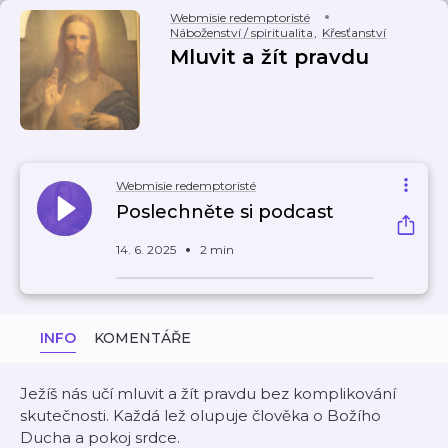
Webmisie redemptoristé
Náboženství / spiritualita
,
Křesťanství
Mluvit a žít pravdu
Webmisie redemptoristé
Poslechněte si podcast
14. 6. 2025
2 min
INFO
KOMENTÁŘE
Ježíš nás učí mluvit a žít pravdu bez komplikování
skutečnosti. Každá lež olupuje člověka o Božího
Ducha a pokoj srdce.