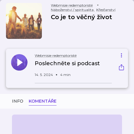
Webmisie redemptoristé
Náboženství / spiritualita
,
Křesťanství
Co je to věčný život
Webmisie redemptoristé
Poslechněte si podcast
14. 5. 2024
4 min
INFO
KOMENTÁŘE