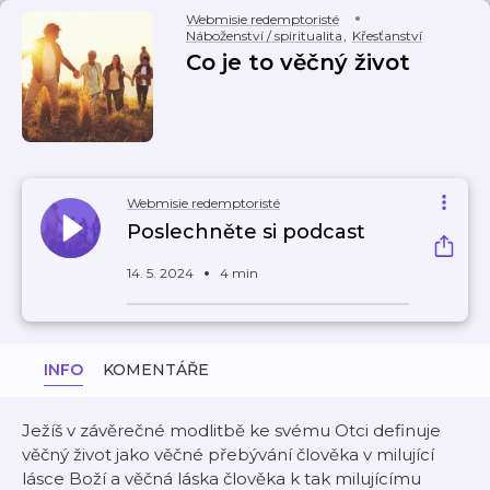
Webmisie redemptoristé
Náboženství / spiritualita
,
Křesťanství
Co je to věčný život
Webmisie redemptoristé
Poslechněte si podcast
14. 5. 2024
4 min
INFO
KOMENTÁŘE
Ježíš v závěrečné modlitbě ke svému Otci definuje
věčný život jako věčné přebývání člověka v milující
lásce Boží a věčná láska člověka k tak milujícímu