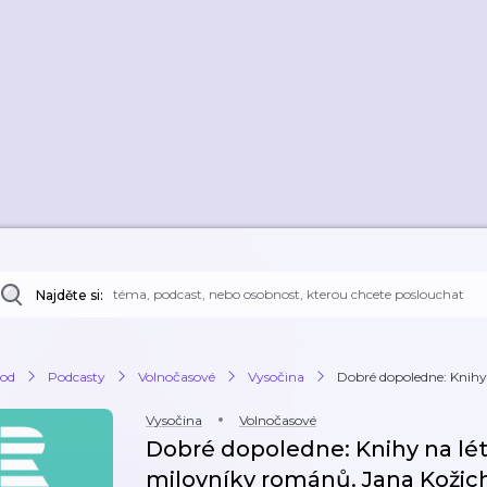
Najděte si:
od
Podcasty
Volnočasové
Vysočina
Dobré dopoledne: Knihy n
Vysočina
Volnočasové
Dobré dopoledne: Knihy na léto
milovníky románů. Jana Kožich