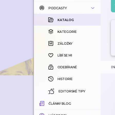
PODCASTY
KATALOG
KOUPENÉ
KATALOG
KATEGORIE
KATEGORIE
ZÁLOŽKY
ZÁLOŽKY
HISTORIE
LÍBÍ SE MI
I
ODEBÍRANÉ
HISTORIE
EDITORSKÉ TIPY
ČLÁNKY BLOG