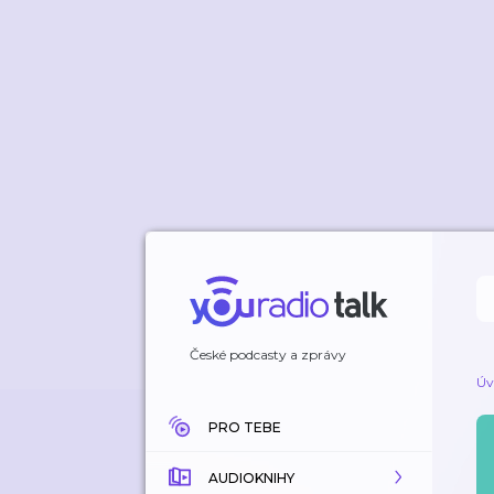
České podcasty a zprávy
Úv
PRO TEBE
AUDIOKNIHY