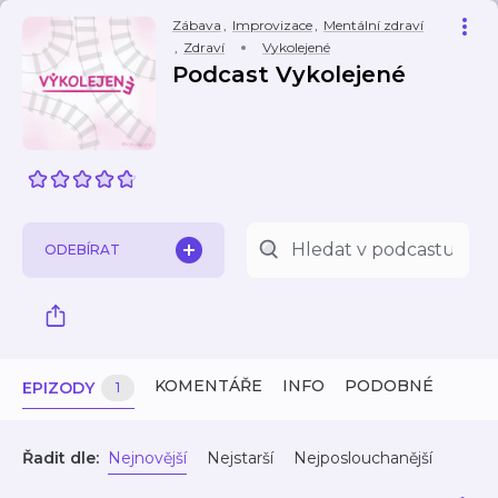
Zábava
,
Improvizace
,
Mentální zdraví
,
Zdraví
Vykolejené
Podcast Vykolejené
ODEBÍRAT
KOMENTÁŘE
INFO
PODOBNÉ
EPIZODY
1
Řadit dle:
Nejnovější
Nejstarší
Nejposlouchanější