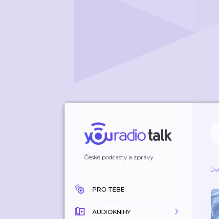
České podcasty a zprávy
Úv
PRO TEBE
AUDIOKNIHY