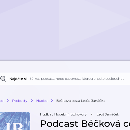
Najděte si:
od
Podcasty
Hudba
Béčková cesta Leoše Janáčka
Hudba
,
Hudební rozhovory
Leoš Janáček
Podcast Béčková c