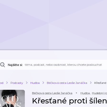
Najděte si:
od
Podcasty
Hudba
Béčková cesta Leoše Janáčka
Křesťané
Béčková cesta Leoše Janáčka
Hudba
,
Hudební r
Křesťané proti šíl