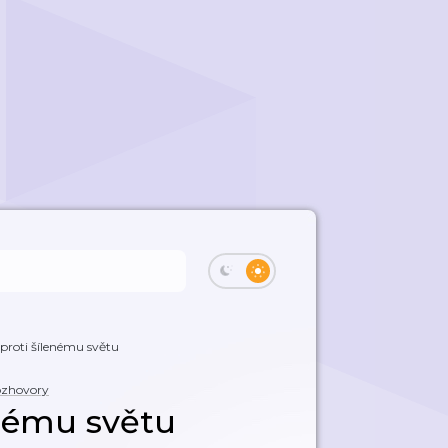
 proti šílenému světu
ozhovory
enému světu