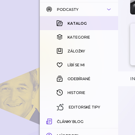
PODCASTY
KATALOG
KOUPENÉ
KATALOG
KATEGORIE
KATEGORIE
ZÁLOŽKY
ZÁLOŽKY
HISTORIE
LÍBÍ SE MI
I
ODEBÍRANÉ
HISTORIE
EDITORSKÉ TIPY
ČLÁNKY BLOG