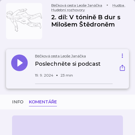
Béčková cesta Leoše Janáčka
Hudba
,
Hudební rozhovory
2. díl: V tónině B dur s
Milošem Štědroněm
Béčková cesta Leoše Janáčka
Poslechněte si podcast
19. 9. 2024
23 min
INFO
KOMENTÁŘE