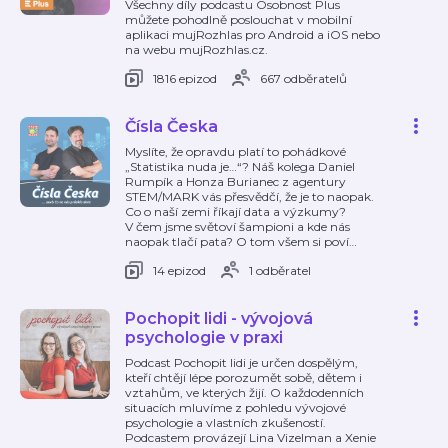
Všechny díly podcastu Osobnost Plus
můžete pohodlně poslouchat v mobilní
aplikaci mujRozhlas pro Android a iOS nebo
na webu mujRozhlas.cz.
1816 epizod
667 odběratelů
Čísla Česka
Myslíte, že opravdu platí to pohádkové
„Statistika nuda je…“? Náš kolega Daniel
Rumpík a Honza Burianec z agentury
STEM/MARK vás přesvědčí, že je to naopak.
Co o naší zemi říkají data a výzkumy?
V čem jsme světoví šampioni a kde nás
naopak tlačí pata? O tom všem si poví
…
14 epizod
1 odběratel
Pochopit lidi - vývojová
psychologie v praxi
Podcast Pochopit lidi je určen dospělým,
kteří chtějí lépe porozumět sobě, dětem i
vztahům, ve kterých žijí. O každodenních
situacích mluvíme z pohledu vývojové
psychologie a vlastních zkušeností.
Podcastem provázejí Lina Vizelman a Xenie