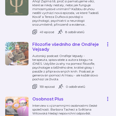
Ahoj! Zajímá tě, proč si pamatujeme věci,
které se nikdy nestaly, nebo jak funguje
mimosmyslové vnímání? Každou druhou
neděli vychází nová epizoda, ve které Tadeáš
Kovář a Tereza Dufková povídají o
psychologii, psychiatrii a neurologii
srozumitelně, přirozeně a evidence
…
49 epizod
8 odběratelů
Filozofie všedního dne Ondřeje
Vejsady
Autorský podcast Ondřeje Vejsady -
terapeuta, spisovatele a autora blogu na
iDNES. Uslyšíte úvahy na pomezí filozofie,
psychologie a běžného dne, krátké glosy i
pasáže z připravovaných knih. Podcast je
generován pomocí AI hlasu - ale každé slovo
pochází ze života.
159 epizod
0 odběratelů
Osobnost Plus
Interview s významnými osobnostmi české
společnosti. Barbora Tachecí a Světlana
Witowská hledají nepovrchní odpovědi.