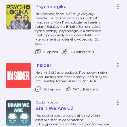
Psychologika
Ne všechno, čemu věříte, je vždycky
pravda. Humorně vzdělávací podcast
magazínu Moje Psychologie, ve kterém
Adam Balažovič a Brigita Zemen každý
týden rozbíjejí psychologické a historické
mýty, polopravdy a zaručená fakta, na
kterých není zaručeného vůbec nic. Od
studi
…
31 epizod
40 odběratelů
Insider
Nejvlivnější český podcast. Rozhovory nejen
o aktuálních tématech s hosty, kteří mají co
říct. Uvádějí Tomáš Jirsa a Michal Půr.
502 epizod
747 odběratelů
Osobní rozvoj
Brain We Are CZ
Poslouchej celé epizody a dřív než všichni
ostatní a staň se odběratelem:
https://podcasters.spotify.com/pod/show/brai