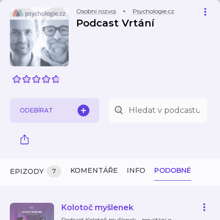
Osobní rozvoj
Psychologie.cz
Podcast Vrtání
ODEBÍRAT
KOMENTÁŘE
INFO
PODOBNÉ
EPIZODY
7
Kolotoč myšlenek
Podcast Kolotoč myšlenek – povídání o