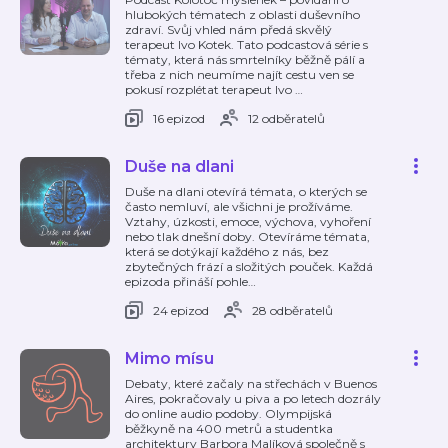
hlubokých tématech z oblasti duševního
zdraví. Svůj vhled nám předá skvělý
terapeut Ivo Kotek. Tato podcastová série s
tématy, která nás smrtelníky běžně pálí a
třeba z nich neumíme najít cestu ven se
pokusí rozplétat terapeut Ivo
…
16 epizod
12 odběratelů
Duše na dlani
Duše na dlani otevírá témata, o kterých se
často nemluví, ale všichni je prožíváme.
Vztahy, úzkosti, emoce, výchova, vyhoření
nebo tlak dnešní doby. Otevíráme témata,
která se dotýkají každého z nás, bez
zbytečných frází a složitých pouček. Každá
epizoda přináší pohle
…
24 epizod
28 odběratelů
Mimo mísu
Debaty, které začaly na střechách v Buenos
Aires, pokračovaly u piva a po letech dozrály
do online audio podoby. Olympijská
běžkyně na 400 metrů a studentka
architektury Barbora Malíková společně s