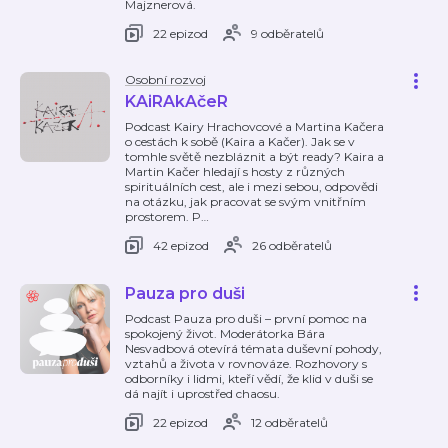
Majznerová.
22 epizod
9 odběratelů
Osobní rozvoj
KAiRAkAčeR
Podcast Kairy Hrachovcové a Martina Kačera
o cestách k sobě (Kaira a Kačer). Jak se v
tomhle světě nezbláznit a být ready? Kaira a
Martin Kačer hledají s hosty z různých
spirituálních cest, ale i mezi sebou, odpovědi
na otázku, jak pracovat se svým vnitřním
prostorem. P
…
42 epizod
26 odběratelů
Pauza pro duši
Podcast Pauza pro duši – první pomoc na
spokojený život. Moderátorka Bára
Nesvadbová otevírá témata duševní pohody,
vztahů a života v rovnováze. Rozhovory s
odborníky i lidmi, kteří vědí, že klid v duši se
dá najít i uprostřed chaosu.
22 epizod
12 odběratelů