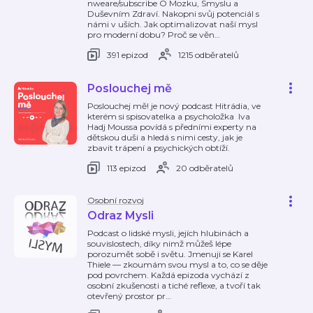
nweare/subscribe O Mozku, Smyslu a
Duševním Zdraví. Nakopni svůj potenciál s
námi v uších. Jak optimalizovat naší mysl
pro moderní dobu? Proč se věn
…
391 epizod
1215 odběratelů
Poslouchej mě
Poslouchej mě! je nový podcast Hitrádia, ve
kterém si spisovatelka a psycholožka Iva
Hadj Moussa povídá s předními experty na
dětskou duši a hledá s nimi cesty, jak je
zbavit trápení a psychických obtíží.
113 epizod
20 odběratelů
Osobní rozvoj
Odraz Mysli
Podcast o lidské mysli, jejích hlubinách a
souvislostech, díky nimž můžeš lépe
porozumět sobě i světu. Jmenuji se Karel
Thiele — zkoumám svou mysl a to, co se děje
pod povrchem. Každá epizoda vychází z
osobní zkušenosti a tiché reflexe, a tvoří tak
otevřený prostor pr
…