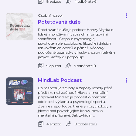
8 epizod
4 odběratelé
Osobní rozvoj
Potetovaná duše
Potetovaná duše je podcast Honzy Vojtka o
lidském prožívání, vztazích a fungování
společnosti. Čerpá z psychologie,
psychoterapie, sociologie, filozofie i dalších
lidskovědních oborů a přináší vědecky
podložené poznatky v lidsky srozumitelném
jazyce. Každý díl propojuje
…
9 epizod
5 odběratelů
MindLab Podcast
Co rozhoduje závody a zápasy leckdy ještě
předtím, než začnou? Hlava a mentální
příprava! Mindlab je podcast o mentální
odolnosti, výkonu a psychologii sportu.
Zveme si sportovce, trenéry i psychology a
jdeme pod povrch jejich know-how o
mentální přípravě. Jak zvládají
…
4 epizod
0 odběratelů