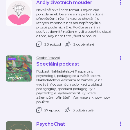
Anály životních mouder
Nevážně o vážném tématu psychické
pohody aneb bereme si na paškál různá
přesvědčení, rčení a vzorce chování, o
kterých mnoho z nás ani nepřemýšlí a
prostě podle nich žije. Pojďte se s námi
podívat dovnitř našich myslí a otevřít diskuzi
o tom, kdy nám tato „životní moud
…
20 epizod
2 odběratelé
Osobní rozvoj
Speciální podcast
Podcast Nakladatelství Pasparta o
psychologii, pedagogice a světě kolem.
Nakladatelství Pasparta se zaměřuje na
vydávání odborných publikací z oblastí
pedagogiky, speciální pedagogiky a
psychologie. Vydáváme tituly, které
zájemcům přinášejí informace a know-how
použite
…
27 epizod
3 odběratelé
PsychoChat