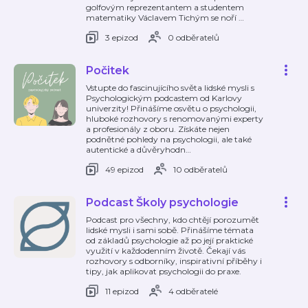
golfovým reprezentantem a studentem
matematiky Václavem Tichým se noří
…
3 epizod
0 odběratelů
Počitek
Vstupte do fascinujícího světa lidské mysli s
Psychologickým podcastem od Karlovy
univerzity! Přinášíme osvětu o psychologii,
hluboké rozhovory s renomovanými experty
a profesionály z oboru. Získáte nejen
podnětné pohledy na psychologii, ale také
autentické a důvěryhodn
…
49 epizod
10 odběratelů
Podcast Školy psychologie
Podcast pro všechny, kdo chtějí porozumět
lidské mysli i sami sobě. Přinášíme témata
od základů psychologie až po její praktické
využití v každodenním životě. Čekají vás
rozhovory s odborníky, inspirativní příběhy i
tipy, jak aplikovat psychologii do praxe.
11 epizod
4 odběratelé