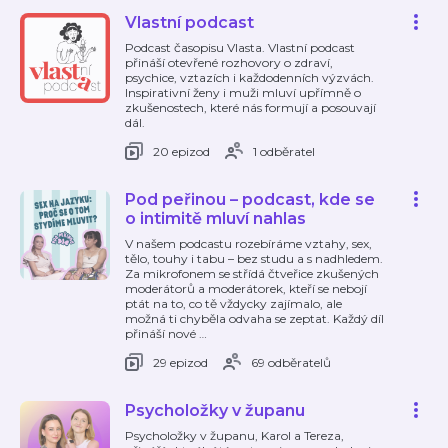
Vlastní podcast
Podcast časopisu Vlasta. Vlastní podcast
přináší otevřené rozhovory o zdraví,
psychice, vztazích i každodenních výzvách.
Inspirativní ženy i muži mluví upřímně o
zkušenostech, které nás formují a posouvají
dál.
20 epizod
1 odběratel
Pod peřinou – podcast, kde se
o intimitě mluví nahlas
V našem podcastu rozebíráme vztahy, sex,
tělo, touhy i tabu – bez studu a s nadhledem.
Za mikrofonem se střídá čtveřice zkušených
moderátorů a moderátorek, kteří se nebojí
ptát na to, co tě vždycky zajímalo, ale
možná ti chyběla odvaha se zeptat. Každý díl
přináší nové
…
29 epizod
69 odběratelů
Psycholožky v županu
Psycholožky v županu, Karol a Tereza,