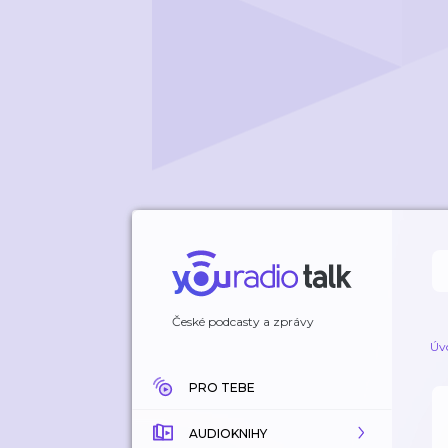
České podcasty a zprávy
Úv
PRO TEBE
AUDIOKNIHY