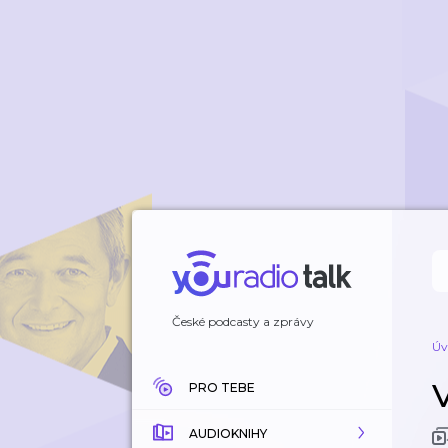
České podcasty a zprávy
Úv
PRO TEBE
AUDIOKNIHY