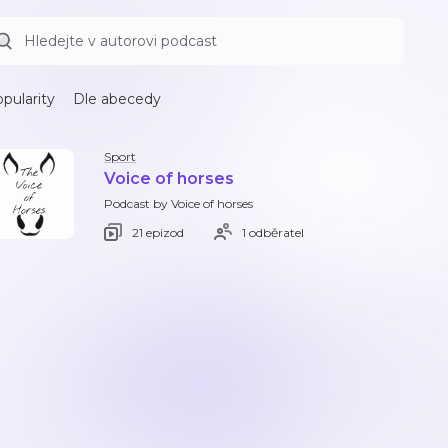
pularity
Dle abecedy
Sport
Voice of horses
Podcast by Voice of horses
21 epizod
1 odběratel