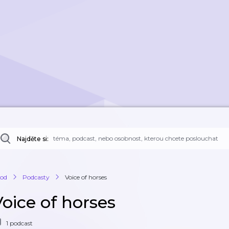
Najděte si:
od
Podcasty
Voice of horses
Voice of horses
1 podcast