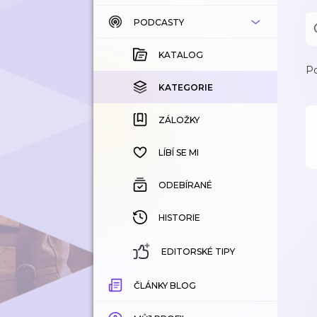
PODCASTY
KATALOG
KOUPENÉ
KATALOG
Po
KATEGORIE
KATEGORIE
ZÁLOŽKY
ZÁLOŽKY
HISTORIE
LÍBÍ SE MI
ODEBÍRANÉ
HISTORIE
EDITORSKÉ TIPY
ČLÁNKY BLOG