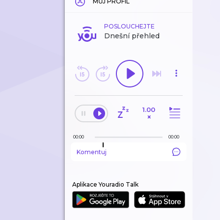
MŮJ PROFIL
POSLOUCHEJTE
Dnešní přehled
1.00
×
00:00
00:00
Komentuj
Aplikace Youradio Talk