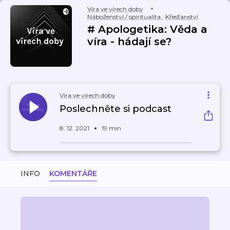
Víra ve vírech doby
Náboženství / spiritualita
,
Křesťanství
# Apologetika: Věda a
víra - hádají se?
Víra ve vírech doby
Poslechněte si podcast
8. 12. 2021
19 min
INFO
KOMENTÁŘE