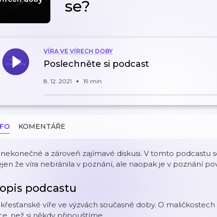
se?
VÍRA VE VÍRECH DOBY
Poslechněte si podcast
8. 12. 2021
19 min
NFO
KOMENTÁŘE
nekonečné a zároveň zajímavé diskusi. V tomto podcastu s
jen že víra nebránila v poznání, ale naopak je v poznání p
opis podcastu
křesťanské víře ve výzvách současné doby. O maličkostech ž
ce, než si někdy připouštíme.