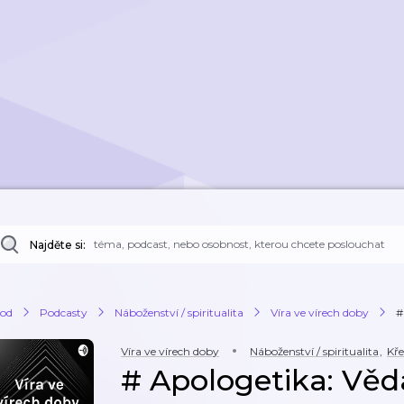
Najděte si:
od
Podcasty
Náboženství / spiritualita
Víra ve vírech doby
#
Víra ve vírech doby
Náboženství / spiritualita
,
Kře
# Apologetika: Věda