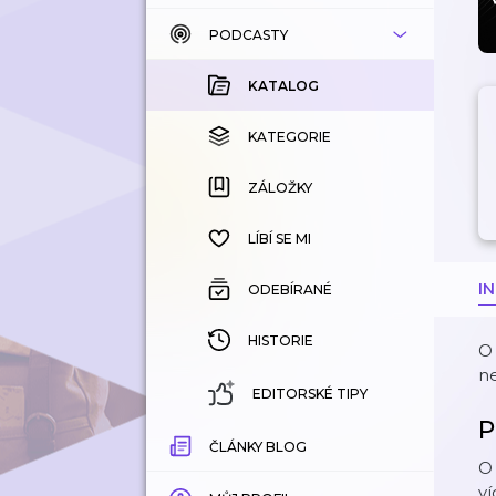
PODCASTY
KATALOG
KOUPENÉ
KATALOG
KATEGORIE
KATEGORIE
ZÁLOŽKY
ZÁLOŽKY
HISTORIE
LÍBÍ SE MI
I
ODEBÍRANÉ
HISTORIE
O 
ne
EDITORSKÉ TIPY
P
ČLÁNKY BLOG
O 
ví