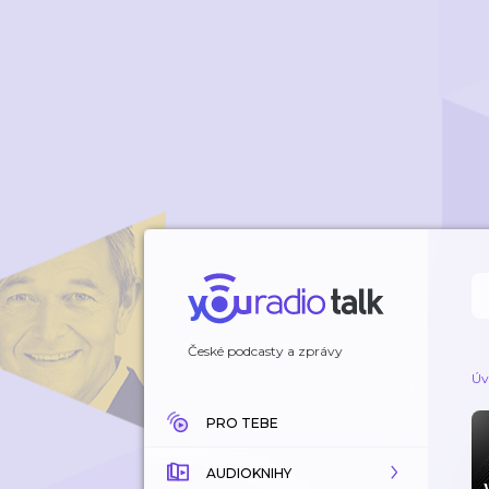
České podcasty a zprávy
Úv
PRO TEBE
AUDIOKNIHY