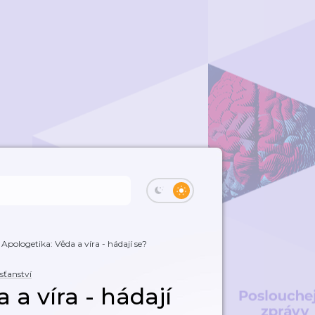
 Apologetika: Věda a víra - hádají se?
sťanství
 a víra - hádají