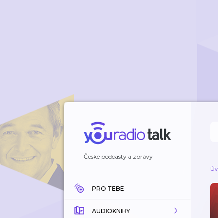
České podcasty a zprávy
Úv
PRO TEBE
AUDIOKNIHY