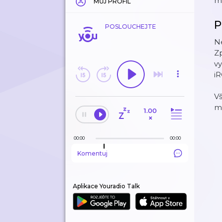
m
MŮJ PROFIL
P
POSLOUCHEJTE
Ne
Zp
vy
iR
Vš
m
1.00
×
00:00
00:00
Komentuj
Aplikace Youradio Talk