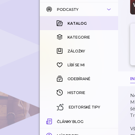
PODCASTY
KATALOG
KOUPENÉ
KATALOG
KATEGORIE
KATEGORIE
ZÁLOŽKY
ZÁLOŽKY
HISTORIE
LÍBÍ SE MI
I
ODEBÍRANÉ
HISTORIE
Ne
Mu
EDITORSKÉ TIPY
šé
Tr
ČLÁNKY BLOG
Vš