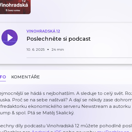
VINOHRADSKÁ 12
Poslechněte si podcast
10. 6. 2025
24 min
NFO
KOMENTÁŘE
jmocnější se hádá s nejbohatším. A sleduje to celý svět.
ska. Proč se na sebe naštvali? A dají se někdy zase dohr
fredaktorku ekonomického serveru Newstream a autorku kni
ump & spol. Ptá se Matěj Skalický.
echny díly podcastu Vinohradská 12 můžete pohodlně poslo