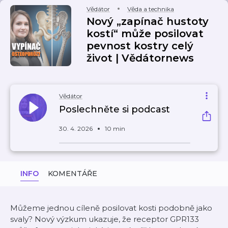
Vědátor
Věda a technika
Nový „zapínač hustoty
kostí“ může posilovat
pevnost kostry celý
život | Vědátornews
Vědátor
Poslechněte si podcast
30. 4. 2026
10 min
INFO
KOMENTÁŘE
Můžeme jednou cíleně posilovat kosti podobně jako
svaly? Nový výzkum ukazuje, že receptor GPR133