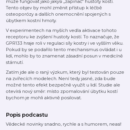
může fungovat jako jakýsi „zapínač“ hustoty kostí.
Tento objev by mohl změnit přístup k léčbě
osteoporózy a dalších onemocnění spojených s
úbytkem kostní hmoty.
V experimentech na myších vedla aktivace tohoto
receptoru ke zvýšení hustoty kostí. To naznačuje, že
GPR133 hraje roli v regulaci síly kostry i ve vyšším věku.
Pokud by se podařilo tento mechanismus ovládat i u
lidí, mohlo by to znamenat zásadní posun v medicíně
stárnutí.
Zatím jde ale o raný výzkum, který byl testován pouze
na zvířecích modelech. Není tedy jasné, zda bude
možné tento efekt bezpečně využít u lidí. Studie ale
otevírá nový směr: místo zpomalování úbytku kostí
bychom je mohli aktivně posilovat.
Popis podcastu
Vědecké novinky snadno, rychle a s humorem, neasi!