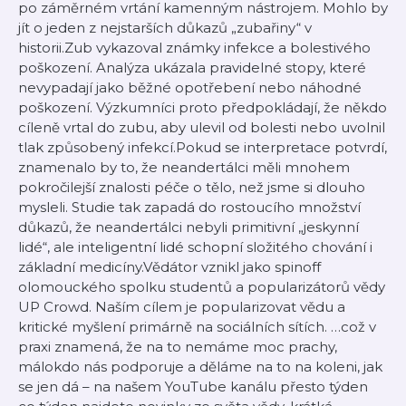
po záměrném vrtání kamenným nástrojem. Mohlo by
jít o jeden z nejstarších důkazů „zubařiny“ v
historii.Zub vykazoval známky infekce a bolestivého
poškození. Analýza ukázala pravidelné stopy, které
nevypadají jako běžné opotřebení nebo náhodné
poškození. Výzkumníci proto předpokládají, že někdo
cíleně vrtal do zubu, aby ulevil od bolesti nebo uvolnil
tlak způsobený infekcí.Pokud se interpretace potvrdí,
znamenalo by to, že neandertálci měli mnohem
pokročilejší znalosti péče o tělo, než jsme si dlouho
mysleli. Studie tak zapadá do rostoucího množství
důkazů, že neandertálci nebyli primitivní „jeskynní
lidé“, ale inteligentní lidé schopní složitého chování i
základní medicíny.Vědátor vznikl jako spinoff
olomouckého spolku studentů a popularizátorů vědy
UP Crowd. Naším cílem je popularizovat vědu a
kritické myšlení primárně na sociálních sítích. …což v
praxi znamená, že na to nemáme moc prachy,
málokdo nás podporuje a děláme na to na koleni, jak
se jen dá – na našem YouTube kanálu přesto týden