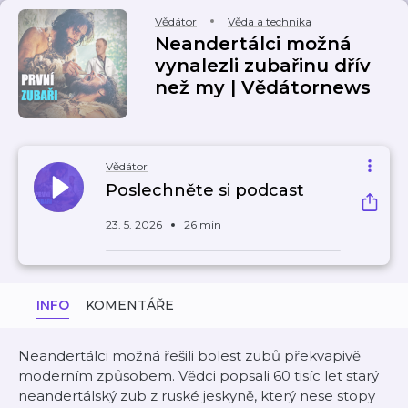
Vědátor
Věda a technika
Neandertálci možná
vynalezli zubařinu dřív
než my | Vědátornews
Vědátor
Poslechněte si podcast
23. 5. 2026
26 min
INFO
KOMENTÁŘE
Neandertálci možná řešili bolest zubů překvapivě
moderním způsobem. Vědci popsali 60 tisíc let starý
neandertálský zub z ruské jeskyně, který nese stopy