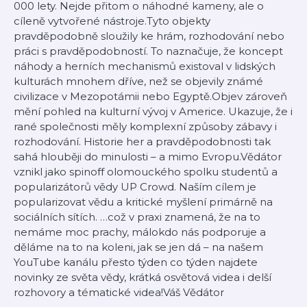
000 lety. Nejde přitom o náhodné kameny, ale o
cíleně vytvořené nástroje.Tyto objekty
pravděpodobně sloužily ke hrám, rozhodování nebo
práci s pravděpodobností. To naznačuje, že koncept
náhody a herních mechanismů existoval v lidských
kulturách mnohem dříve, než se objevily známé
civilizace v Mezopotámii nebo Egyptě.Objev zároveň
mění pohled na kulturní vývoj v Americe. Ukazuje, že i
rané společnosti měly komplexní způsoby zábavy i
rozhodování. Historie her a pravděpodobnosti tak
sahá hlouběji do minulosti – a mimo Evropu.Vědátor
vznikl jako spinoff olomouckého spolku studentů a
popularizátorů vědy UP Crowd. Naším cílem je
popularizovat vědu a kritické myšlení primárně na
sociálních sítích. …což v praxi znamená, že na to
nemáme moc prachy, málokdo nás podporuje a
děláme na to na koleni, jak se jen dá – na našem
YouTube kanálu přesto týden co týden najdete
novinky ze světa vědy, krátká osvětová videa i delší
rozhovory a tématické videa!Váš Vědátor