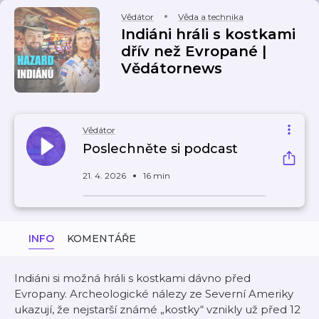
Vědátor
Věda a technika
Indiáni hráli s kostkami
dřív než Evropané |
Vědátornews
Vědátor
Poslechněte si podcast
21. 4. 2026
16 min
INFO
KOMENTÁŘE
Indiáni si možná hráli s kostkami dávno před
Evropany. Archeologické nálezy ze Severní Ameriky
ukazují, že nejstarší známé „kostky“ vznikly už před 12