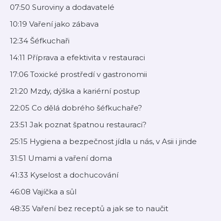
07:50 Suroviny a dodavatelé
10:19 Vaření jako zábava
12:34 Šéfkuchaři
14:11 Příprava a efektivita v restauraci
17:06 Toxické prostředí v gastronomii
21:20 Mzdy, dýška a kariérní postup
22:05 Co dělá dobrého šéfkuchaře?
23:51 Jak poznat špatnou restauraci?
25:15 Hygiena a bezpečnost jídla u nás, v Asii i jinde
31:51 Umami a vaření doma
41:33 Kyselost a dochucování
46:08 Vajíčka a sůl
48:35 Vaření bez receptů a jak se to naučit