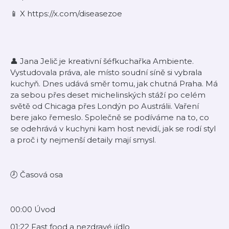
⁠📱 X https://x.com/diseasezoe
👤 Jana Jelič je kreativní šéfkuchařka Ambiente.
Vystudovala práva, ale místo soudní síně si vybrala
kuchyň. Dnes udává směr tomu, jak chutná Praha. Má
za sebou přes deset michelinských stáží po celém
světě od Chicaga přes Londýn po Austrálii. Vaření
bere jako řemeslo. Společně se podíváme na to, co
se odehrává v kuchyni kam host nevidí, jak se rodí styl
a proč i ty nejmenší detaily mají smysl.
🕗 Časová osa
00:00 Úvod
01:22 Fast food a nezdravé jídlo