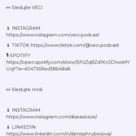
👀 Sledujte VĚCI
⁠📱 INSTAGRAM
⁠https://www.instagram.com/veci.podcast⁠
⁠⁠📱 TIKTOK https://www.tiktok.com/@veci.podcast⁠
🎙️ SPOTIFY
https://open.spotify.com/show/5PzZq8Zd1KnJDIwsMY
UvjY?si=4047369ed38648d6
👀 Sledujte mně
⁠📱 INSTAGRAM
https://www.instagram.com/diseasezoe/
⁠📱 LINKEDIN
https://www.linkedin.com/in/denisahrubesova/