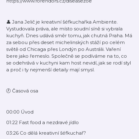
⁠https://www.forendors.cz/diseasezoe
👤 Jana Jelič je kreativní šéfkuchařka Ambiente.
Vystudovala práva, ale místo soudní síně si vybrala
kuchyň. Dnes udává směr tomu, jak chutná Praha. Má
za sebou přes deset michelinských stáží po celém
světě od Chicaga přes Londýn po Austrálii. Vaření
bere jako řemeslo. Společně se podíváme na to, co
se odehrává v kuchyni kam host nevidí, jak se rodí styl
a proč i ty nejmenší detaily mají smysl.
🕗 Časová osa
00:00 Úvod
01:22 Fast food a nezdravé jídlo
03:26 Co dělá kreativní šéfkuchař?