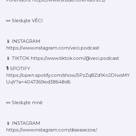
👀 Sledujte VĚCI
⁠📱 INSTAGRAM
⁠https://www.instagram.com/veci.podcast⁠
⁠⁠📱 TIKTOK https://www.tiktok.com/@veci.podcast⁠
🎙️ SPOTIFY
https://open.spotify.com/show/5PzZq8Zd1KnJDIwsMY
UvjY?si=4047369ed38648d6
👀 Sledujte mně
⁠📱 INSTAGRAM
https://www.instagram.com/diseasezoe/