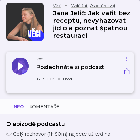
Věci
Vzdělání
,
Osobní rozvoj
Jana Jelič: Jak vařit bez
receptu, nevyhazovat
jídlo a poznat špatnou
restauraci
Věci
Poslechněte si podcast
18. 8. 2025
1 hod
INFO
KOMENTÁŘE
O epizodě podcastu
👉 Celý rozhovor (1h 50m) najdete už teď na