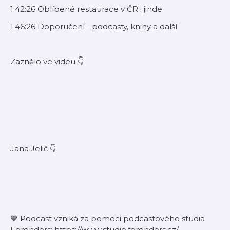
1:42:26 Oblíbené restaurace v ČR i jinde
1:46:26 Doporučení - podcasty, knihy a další
Zaznělo ve videu 👇
Jana Jelič 👇
💙 Podcast vzniká za pomoci podcastového studia
Forendors: ⁠https://www.studio.forendors.cz/⁠