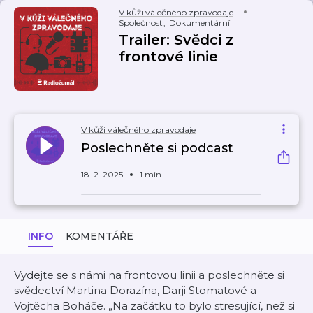
V kůži válečného zpravodaje
Společnost
,
Dokumentární
Trailer: Svědci z
frontové linie
V kůži válečného zpravodaje
Poslechněte si podcast
18. 2. 2025
1 min
INFO
KOMENTÁŘE
Vydejte se s námi na frontovou linii a poslechněte si
svědectví Martina Dorazína, Darji Stomatové a
Vojtěcha Boháče. „Na začátku to bylo stresující, než si