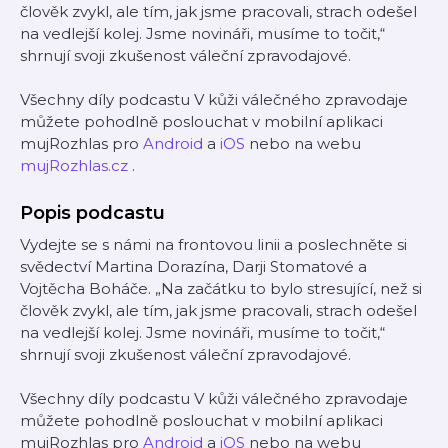
člověk zvykl, ale tím, jak jsme pracovali, strach odešel
na vedlejší kolej. Jsme novináři, musíme to točit,“
shrnují svoji zkušenost váleční zpravodajové.
Všechny díly podcastu V kůži válečného zpravodaje
můžete pohodlně poslouchat v mobilní aplikaci
mujRozhlas pro
Android
a
iOS
nebo na webu
mujRozhlas.cz
.
Popis podcastu
Vydejte se s námi na frontovou linii a poslechněte si
svědectví Martina Dorazína, Darji Stomatové a
Vojtěcha Boháče. „Na začátku to bylo stresující, než si
člověk zvykl, ale tím, jak jsme pracovali, strach odešel
na vedlejší kolej. Jsme novináři, musíme to točit,“
shrnují svoji zkušenost váleční zpravodajové.
Všechny díly podcastu V kůži válečného zpravodaje
můžete pohodlně poslouchat v mobilní aplikaci
mujRozhlas pro
Android
a
iOS
nebo na webu