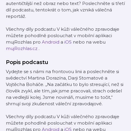
autentičtější než obraz nebo text? Poslechněte si třetí
díl podcastu, tentokrát o tom, jak vzniká válečná
reportáž.
Všechny díly podcastu V kůži válečného zpravodaje
můžete pohodlně poslouchat v mobilní aplikaci
mujRozhlas pro
Android
a
iOS
nebo na webu
mujRozhlas.cz
.
Popis podcastu
Vydejte se s námi na frontovou linii a poslechněte si
svědectví Martina Dorazína, Darji Stomatové a
Vojtěcha Boháče. „Na začátku to bylo stresující, než si
člověk zvykl, ale tím, jak jsme pracovali, strach odešel
na vedlejší kolej. Jsme novináři, musíme to točit,“
shrnují svoji zkušenost váleční zpravodajové.
Všechny díly podcastu V kůži válečného zpravodaje
můžete pohodlně poslouchat v mobilní aplikaci
mujRozhlas pro
Android
a
iOS
nebo na webu