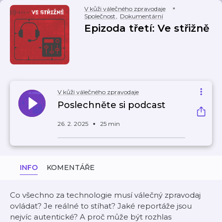
V kůži válečného zpravodaje
Společnost
,
Dokumentární
Epizoda třetí: Ve střižně
V kůži válečného zpravodaje
Poslechněte si podcast
26. 2. 2025
25 min
INFO
KOMENTÁŘE
Co všechno za technologie musí válečný zpravodaj
ovládat? Je reálné to stíhat? Jaké reportáže jsou
nejvíc autentické? A proč může být rozhlas