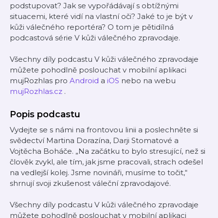
podstupovat? Jak se vypořádávají s obtížnými
situacemi, které vidí na vlastní oči? Jaké to je být v
kůži válečného reportéra? O tom je pětidílná
podcastová série V kůži válečného zpravodaje.
Všechny díly podcastu V kůži válečného zpravodaje
můžete pohodlně poslouchat v mobilní aplikaci
mujRozhlas pro
Android
a
iOS
nebo na webu
mujRozhlas.cz
.
Popis podcastu
Vydejte se s námi na frontovou linii a poslechněte si
svědectví Martina Dorazína, Darji Stomatové a
Vojtěcha Boháče. „Na začátku to bylo stresující, než si
člověk zvykl, ale tím, jak jsme pracovali, strach odešel
na vedlejší kolej. Jsme novináři, musíme to točit,“
shrnují svoji zkušenost váleční zpravodajové.
Všechny díly podcastu V kůži válečného zpravodaje
můžete pohodlně poslouchat v mobilní aplikaci