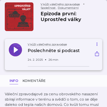
V kůži válečného zpravodaje
Společnost
,
Dokumentární
Epizoda první:
Uprostřed války
V kůži válečného zpravodaje
Poslechněte si podcast
24. 2. 2025
26 min
INFO
KOMENTÁŘE
Váleční zpravodajové za cenu obrovského nasazení
sbírají informace v terénu a svědčí o tom, co se děje
daleko od tepla našich domovů. Co kvůli tomu musí