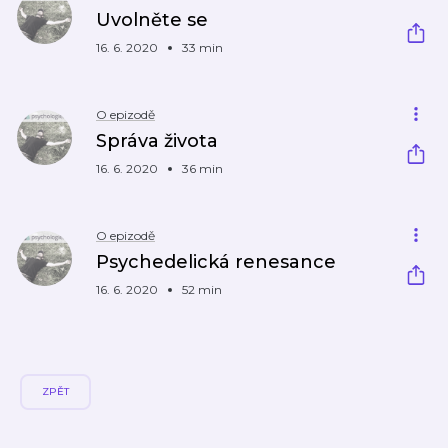
Uvolněte se
16. 6. 2020
33 min
O epizodě
Správa života
16. 6. 2020
36 min
O epizodě
Psychedelická renesance
16. 6. 2020
52 min
ZPĚT