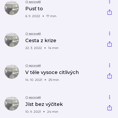
O epizodě
Pusť to
6. 9. 2022
17 min
O epizodě
Cesta z krize
22. 3. 2022
14 min
O epizodě
V těle vysoce citlivých
14. 10. 2021
25 min
O epizodě
Jíst bez výčitek
10. 9. 2021
24 min