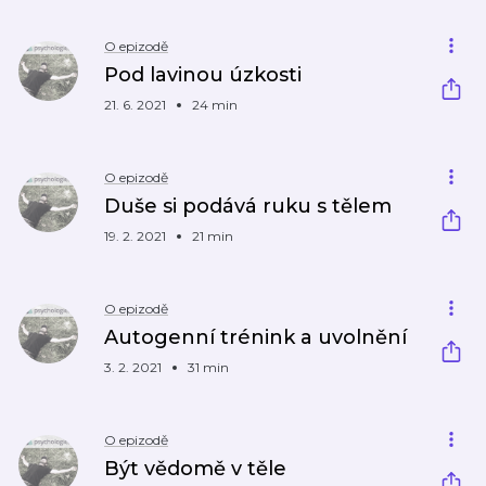
O epizodě
Pod lavinou úzkosti
21. 6. 2021
24 min
O epizodě
Duše si podává ruku s tělem
19. 2. 2021
21 min
O epizodě
Autogenní trénink a uvolnění
3. 2. 2021
31 min
O epizodě
Být vědomě v těle