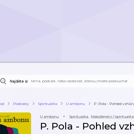
Najděte si:
od
Podcasty
Spiritualita
U ambonu
P. Pola - Pohled vzhůru
U ambonu
Spiritualita
,
Náboženství / spiritualita
P. Pola - Pohled vzh