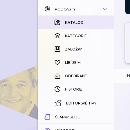
PODCASTY
KATALOG
KOUPENÉ
KATALOG
KATEGORIE
KATEGORIE
ZÁLOŽKY
ZÁLOŽKY
HISTORIE
LÍBÍ SE MI
I
ODEBÍRANÉ
HISTORIE
EDITORSKÉ TIPY
ČLÁNKY BLOG