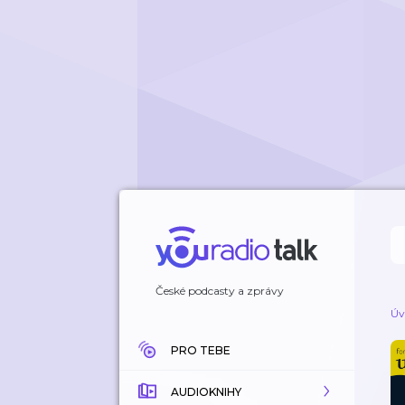
České podcasty a zprávy
Úv
PRO TEBE
AUDIOKNIHY