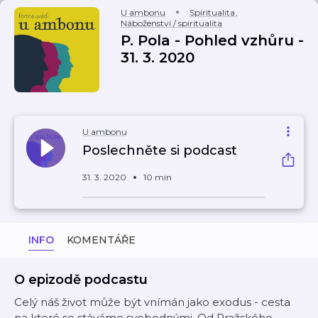
U ambonu
Spiritualita
,
Náboženství / spiritualita
P. Pola - Pohled vzhůru -
31. 3. 2020
U ambonu
Poslechněte si podcast
31. 3. 2020
10 min
INFO
KOMENTÁŘE
O epizodě podcastu
Celý náš život může být vnímán jako exodus - cesta
na které se stáváme svobodnými. Od Pražského