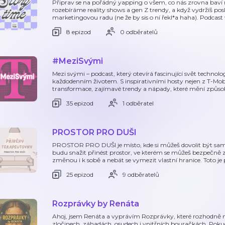
Připrav se na pořádný yapping o všem, co nás zrovna baví na 
rozebíráme reality shows a gen Z trendy, a když vydržíš posl
marketingovou radu (ne že by sis o ní řekl*a haha). Podcast
8 epizod
0 odběratelů
#MeziSvými
Mezi svými – podcast, který otevírá fascinující svět technolo
každodenním životem. S inspirativními hosty nejen z T-Mobi
transformace, zajímavé trendy a nápady, které mění způsob
35 epizod
1 odběratel
PROSTOR PRO DUŠI
PROSTOR PRO DUŠI je místo, kde si můžeš dovolit být sam(a
budu snažit přinést prostor, ve kterém se můžeš bezpečně z
změnou i k sobě a nebát se vymezit vlastní hranice. Toto je 
25 epizod
9 odběratelů
Rozprávky by Renáta
Ahoj, jsem Renáta a vyprávím Rozprávky, které rozhodně ne
zločinech, záhadách, osudech i vnitřních bouračkách. Pokud