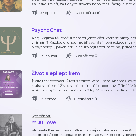
za lidskou tváří, za tichým slovem nebo mezi řádky historie
37 epizod
107 odběratelů
PsychoChat
Ahoj! Zajímá tě, proč si pamatujeme věci, které se nikdy n
vnímání? Každou druhou neděli vychází nová epizoda, ve kt
o psychologii, psychiatrii a neurologii srozumitelně, přiroze
49 epizod
8 odběratelů
Život s epileptikem
🎙️ Vítejte v podcastu Život s epileptikem. Jsem Andrea G
kluka s epilepsií. Život s epilepsií není jednoduchý. Přináší z
smích a obyčejné rodinné okamžiky. V podcastu sdílím naše
25 epizod
0 odběratelů
Společnost
mi.lu_love
Michaela Klementová - influencerka/podnikatelka Lucie Koh
Pardubice/podnikatelka 15 let kamarádky, 15 let opravdovéh