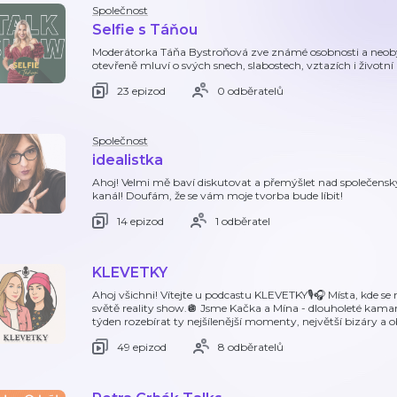
Společnost
Selfie s Táňou
Moderátorka Táňa Bystroňová zve známé osobnosti a neobyčej
otevřeně mluví o svých snech, slabostech, vztazích i životní
23 epizod
0 odběratelů
Společnost
idealistka
Ahoj! Velmi mě baví diskutovat a přemýšlet nad společens
kanál! Doufám, že se vám moje tvorba bude líbit!
14 epizod
1 odběratel
KLEVETKY
Ahoj všichni! Vítejte u podcastu KLEVETKY🎙️🎧 Místa, kde se
světě reality show.🪩 Jsme Kačka a Mína - dlouholeté kam
týden rozebírat ty nejšílenější momenty, největší bizáry a 
49 epizod
8 odběratelů