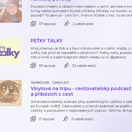
Povídání (nejen) o věcech mezi nebem a zemí, ale také o hygg
living neboli pomalém životě s 3čátky liščátky na horách a 
pozadí? To jsem já - Leni Em, máma 3čátek z hor, co skrze 
117 epizod
2 odběratelé
PEŤKY TALKY
Ahoj jmenuju se Petra a baví mě povídat si s lidmi. Každý z
světa, tak proč se nepodělit s ostatními? Peťky talky je pod
info o mně a nadcházejících dílech hledej na IG @petkisz
151 epizod
32 odběratelů
Společnost
,
Cestování
Vinylové na tripu - cestovatelský podcas
a příbězích z cest
Jsme cestovatelský podcast plný autentických zážitků z cest
po Evropě i světě. Cestovatelé a známě osobnosti se poděli o 
zážitky a ponaučení z nepovedených výprav. Věříme, že ka
17 epizod
11 odběratelů