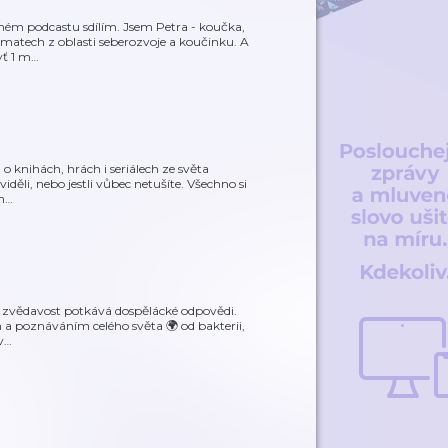
í v mém podcastu sdílím. Jsem Petra - koučka,
matech z oblasti seberozvoje a koučinku. A
yť 1 m
…
 knihách, hrách i seriálech ze světa
o viděli, nebo jestli vůbec netušíte. Všechno si
h
…
ká zvědavost potkává dospělácké odpovědi.
h a poznáváním celého světa 🌍 od bakterii,
v
…