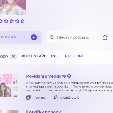
ODEBÍRAT
KOMENTÁŘE
INFO
PODOBNÉ
ZODY
10
Povídání s Vendy 🩷🎧
Ahoj, jsem Vendy! V Povídání s Vendy sdílím své tipy, inspiraci
marketingu a online podnikání. Povídáme si o tvorbě videí, R
cestování, motivaci a osobním rozvoji. Přidej se a pojďme s
11 epizod
0 odběratelů
Kotvičky pohody