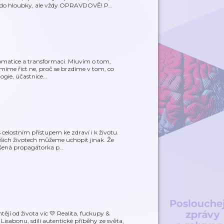
 do hloubky, ale vždy OPRAVDOVĚ! P
…
somatice a transformaci. Mluvím o tom,
míme říct ne, proč se brzdíme v tom, co
ogie, účastnice
…
celostním přístupem ke zdraví i k životu.
ašich životech můžeme uchopit jinak. Že
šená propagátorka p
…
ějí od života víc 💛 Realita, fuckupy &
isabonu, sdílí autentické příběhy ze světa,