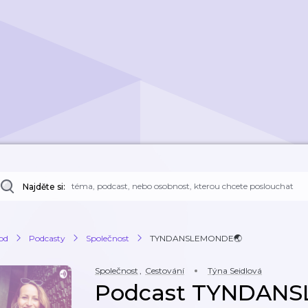
Najděte si:
od
Podcasty
Společnost
TYNDANSLEMONDE🌏
Společnost
,
Cestování
Týna Seidlová
Podcast TYNDAN