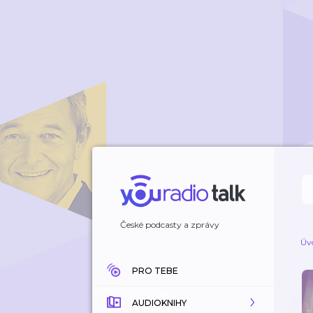
České podcasty a zprávy
Úv
PRO TEBE
AUDIOKNIHY