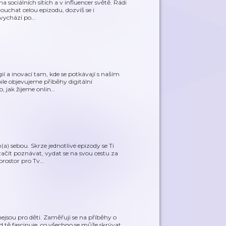
sociálních sítích a v influencer světě. Rádi
ouchat celou epizodu, dozvíš se i
 vychází po
…
gií a inovací tam, kde se potkávají s naším
le objevujeme příběhy digitální
, jak žijeme onlin
…
) sebou. Skrze jednotlivé epizody se Ti
ačít poznávat, vydat se na svou cestu za
prostor pro Tv
…
jsou pro děti. Zaměřuji se na příběhy o
 tě fascinuje, co všechno se může skrývat