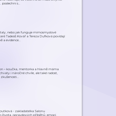
… poslechni s
…
estaly, nebo jak funguje mimosmyslové
eré Tadeáš Kovář a Tereza Dufková povídají
ně a evidence
…
awron – koučka, mentorka a hlavně máma
áchvaty i náročné chvíle, ale také radost,
 zkušenosti
…
outková - zakladatelka Salonu
o života, opravdových příběhů, emocí,