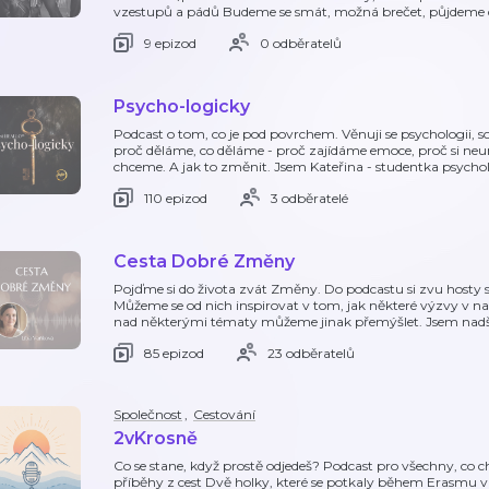
vzestupů a pádů Budeme se smát, možná brečet, půjdeme
9 epizod
0 odběratelů
Psycho-logicky
Podcast o tom, co je pod povrchem. Věnuji se psychologii, 
proč děláme, co děláme - proč zajídáme emoce, proč si neu
chceme. A jak to změnit. Jsem Kateřina - studentka psychol
110 epizod
3 odběratelé
Cesta Dobré Změny
Pojďme si do života zvát Změny. Do podcastu si zvu hosty s 
Můžeme se od nich inspirovat v tom, jak některé výzvy v n
nad některými tématy můžeme jinak přemýšlet. Jsem nad
85 epizod
23 odběratelů
Společnost
,
Cestování
2vKrosně
Co se stane, když prostě odjedeš? Podcast pro všechny, co cht
příběhy z cest Dvě holky, které se potkaly během Erasmu v L