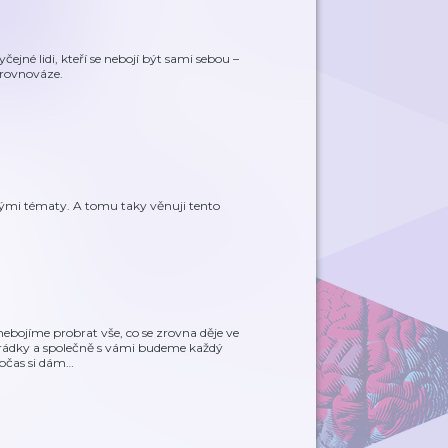
né lidi, kteří se nebojí být sami sebou –
 rovnováze.
kými tématy. A tomu taky věnuji tento
 nebojíme probrat vše, co se zrovna děje ve
arádky a společně s vámi budeme každý
občas si dám
…