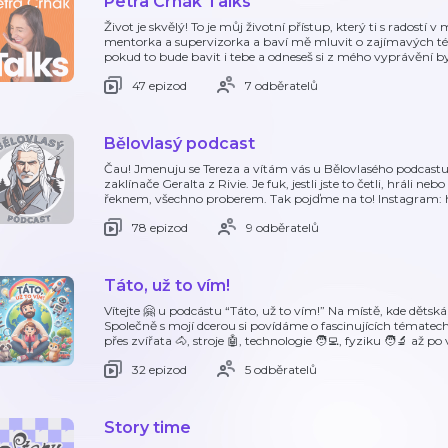
Petra Crhák Talks
Život je skvělý! To je můj životní přístup, který ti s radost
mentorka a supervizorka a baví mě mluvit o zajímavých té
pokud to bude bavit i tebe a odneseš si z mého vyprávění b
47 epizod
7 odběratelů
Bělovlasý podcast
Čau! Jmenuju se Tereza a vítám vás u Bělovlasého podcastu o
zaklínače Geralta z Rivie. Je fuk, jestli jste to četli, hráli neb
řeknem, všechno proberem. Tak pojďme na to! Instagram: 
78 epizod
9 odběratelů
Táto, už to vím!
Vítejte 🤗 u podcástu “Táto, už to vím!” Na místě, kde děts
Společně s mojí dcerou si povídáme o fascinujících tématec
přes zvířata 🐴, stroje 🤖, technologie 🧑‍💻, fyziku 🧑‍🔬 až po 
32 epizod
5 odběratelů
Story time