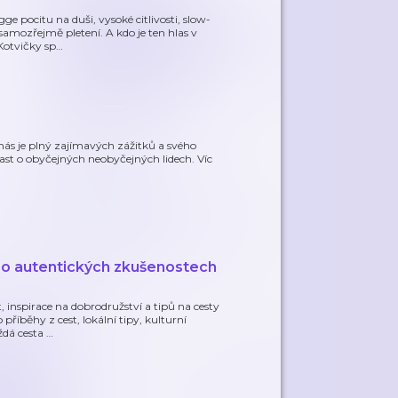
e pocitu na duši, vysoké citlivosti, slow-
samozřejmě pletení. A kdo je ten hlas v
Kotvičky sp
…
 nás je plný zajímavých zážitků a svého
cast o obyčejných neobyčejných lidech. Víc
t o autentických zkušenostech
, inspirace na dobrodružství a tipů na cesty
příběhy z cest, lokální tipy, kulturní
ždá cesta
…