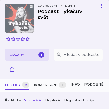
Zpravodajství
Deník N
Podcast Tykačův
svět
ODEBÍRAT
INFO
PODOBNÉ
EPIZODY
KOMENTÁŘE
9
1
Řadit dle:
Nejnovější
Nejstarší
Nejposlouchanější