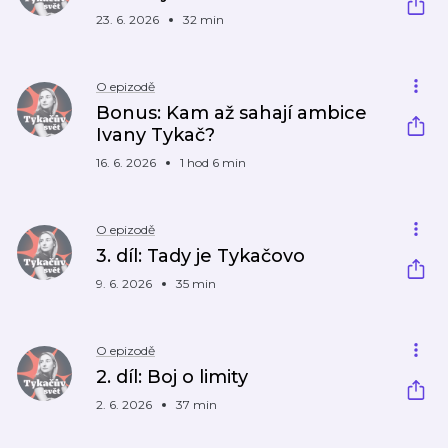
23. 6. 2026
32 min
O epizodě
Bonus: Kam až sahají ambice
Ivany Tykač?
16. 6. 2026
1 hod 6 min
O epizodě
3. díl: Tady je Tykačovo
9. 6. 2026
35 min
O epizodě
2. díl: Boj o limity
2. 6. 2026
37 min