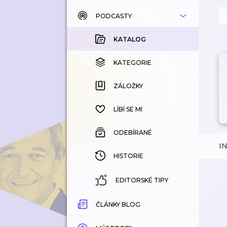
PODCASTY
KATALOG
KOUPENÉ
KATALOG
KATEGORIE
KATEGORIE
ZÁLOŽKY
ZÁLOŽKY
HISTORIE
LÍBÍ SE MI
ODEBÍRANÉ
I
HISTORIE
EDITORSKÉ TIPY
ČLÁNKY BLOG