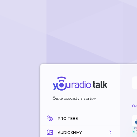
České podcasty a zprávy
Úv
PRO TEBE
AUDIOKNIHY