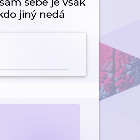
 sám sebe je však
kdo jiný nedá