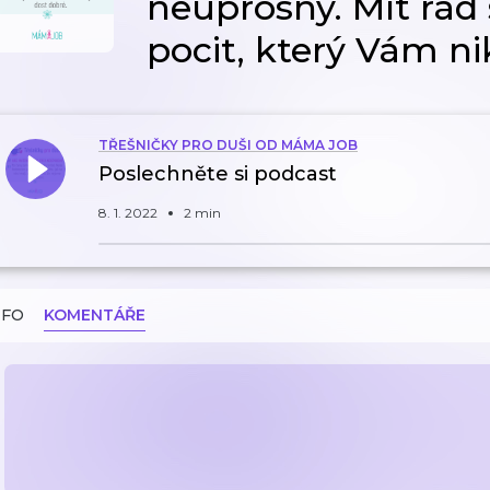
neúprosný. Mít rád
pocit, který Vám ni
TŘEŠNIČKY PRO DUŠI OD MÁMA JOB
Poslechněte si podcast
8. 1. 2022
2 min
NFO
KOMENTÁŘE