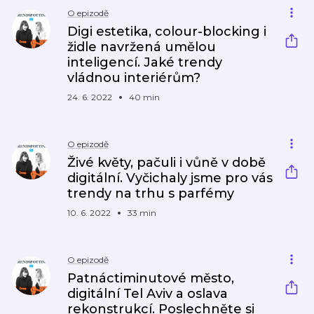
O epizodě
Digi estetika, colour-blocking i
židle navržená umělou
inteligencí. Jaké trendy
vládnou interiérům?
24. 6. 2022
40 min
O epizodě
Živé květy, pačuli i vůně v době
digitální. Vyčichaly jsme pro vás
trendy na trhu s parfémy
10. 6. 2022
33 min
O epizodě
Patnáctiminutové město,
digitální Tel Aviv a oslava
rekonstrukcí. Poslechněte si