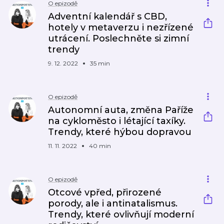
O epizodě
Adventní kalendář s CBD,
hotely v metaverzu i nezřízené
utrácení. Poslechněte si zimní
trendy
9. 12. 2022
35 min
O epizodě
Autonomní auta, změna Paříže
na cykloměsto i létající taxíky.
Trendy, které hýbou dopravou
11. 11. 2022
40 min
O epizodě
Otcové vpřed, přirozené
porody, ale i antinatalismus.
Trendy, které ovlivňují moderní