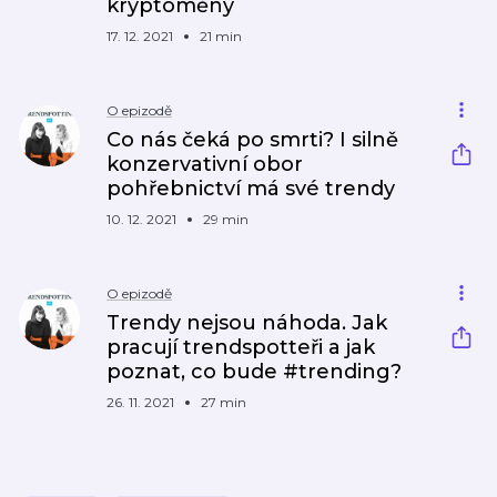
kryptoměny
17. 12. 2021
21 min
O epizodě
Co nás čeká po smrti? I silně
konzervativní obor
pohřebnictví má své trendy
10. 12. 2021
29 min
O epizodě
Trendy nejsou náhoda. Jak
pracují trendspotteři a jak
poznat, co bude #trending?
26. 11. 2021
27 min