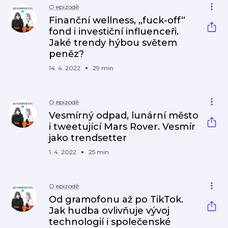
O epizodě
Finanční wellness, „fuck-off“
fond i investiční influenceři.
Jaké trendy hýbou světem
peněz?
14. 4. 2022
29 min
O epizodě
Vesmírný odpad, lunární město
i tweetující Mars Rover. Vesmír
jako trendsetter
1. 4. 2022
25 min
O epizodě
Od gramofonu až po TikTok.
Jak hudba ovlivňuje vývoj
technologií i společenské