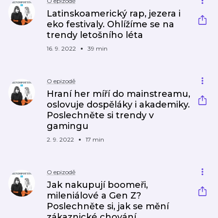
O epizodě
Latinskoamerický rap, jezera i
eko festivaly. Ohlížíme se na
trendy letošního léta
16. 9. 2022
39 min
O epizodě
Hraní her míří do mainstreamu,
oslovuje dospěláky i akademiky.
Poslechněte si trendy v
gamingu
2. 9. 2022
17 min
O epizodě
Jak nakupují boomeři,
mileniálové a Gen Z?
Poslechněte si, jak se mění
zákaznické chování