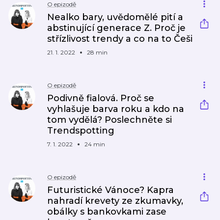
O epizodě
Nealko bary, uvědomělé pití a
abstinující generace Z. Proč je
střízlivost trendy a co na to Češi
21. 1. 2022
28 min
O epizodě
Podivně fialová. Proč se
vyhlašuje barva roku a kdo na
tom vydělá? Poslechněte si
Trendspotting
7. 1. 2022
24 min
O epizodě
Futuristické Vánoce? Kapra
nahradí krevety ze zkumavky,
obálky s bankovkami zase