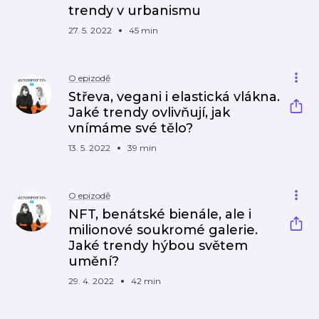
trendy v urbanismu
27. 5. 2022
45 min
O epizodě
Střeva, vegani i elastická vlákna.
Jaké trendy ovlivňují, jak
vnímáme své tělo?
13. 5. 2022
39 min
O epizodě
NFT, benátské bienále, ale i
milionové soukromé galerie.
Jaké trendy hýbou světem
umění?
29. 4. 2022
42 min