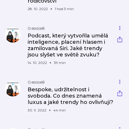
rodičovství
28. 10. 2022
1 hod 3 min
O epizodě
Podcast, který vytvořila umělá
inteligence, placení hlasem i
zamilovaná Siri. Jaké trendy
jsou slyšet ve světě zvuku?
14. 10. 2022
39 min
O epizodě
Bespoke, udržitelnost i
svoboda. Co dnes znamená
luxus a jaké trendy ho ovlivňují?
30. 9. 2022
44 min