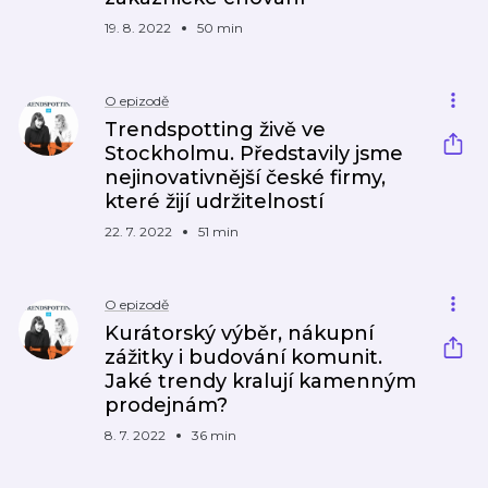
19. 8. 2022
50 min
O epizodě
Trendspotting živě ve
Stockholmu. Představily jsme
nejinovativnější české firmy,
které žijí udržitelností
22. 7. 2022
51 min
O epizodě
Kurátorský výběr, nákupní
zážitky i budování komunit.
Jaké trendy kralují kamenným
prodejnám?
8. 7. 2022
36 min