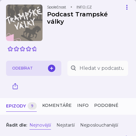
Společnost
INFO.CZ
Podcast Trampské
války
ODEBÍRAT
KOMENTÁŘE
INFO
PODOBNÉ
EPIZODY
9
Řadit dle:
Nejnovější
Nejstarší
Nejposlouchanější