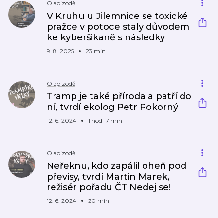
O epizodě
V Kruhu u Jilemnice se toxické
pražce v potoce staly důvodem
ke kyberšikaně s následky
9. 8. 2025
23 min
O epizodě
Tramp je také příroda a patří do
ní, tvrdí ekolog Petr Pokorný
12. 6. 2024
1 hod 17 min
O epizodě
Neřeknu, kdo zapálil oheň pod
převisy, tvrdí Martin Marek,
režisér pořadu ČT Nedej se!
12. 6. 2024
20 min