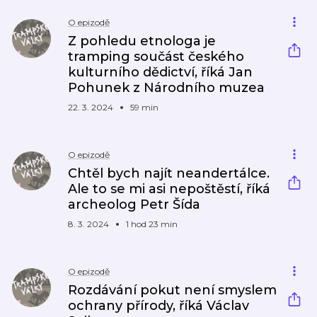
O epizodě
Z pohledu etnologa je
tramping součást českého
kulturního dědictví, říká Jan
Pohunek z Národního muzea
22. 3. 2024
59 min
O epizodě
Chtěl bych najít neandertálce.
Ale to se mi asi nepoštěstí, říká
archeolog Petr Šída
8. 3. 2024
1 hod 23 min
O epizodě
Rozdávání pokut není smyslem
ochrany přírody, říká Václav