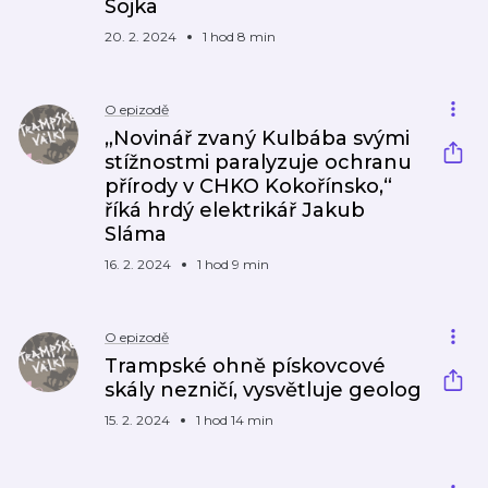
Sojka
20. 2. 2024
1 hod 8 min
O epizodě
„Novinář zvaný Kulbába svými
stížnostmi paralyzuje ochranu
přírody v CHKO Kokořínsko,“
říká hrdý elektrikář Jakub
Sláma
16. 2. 2024
1 hod 9 min
O epizodě
Trampské ohně pískovcové
skály nezničí, vysvětluje geolog
15. 2. 2024
1 hod 14 min