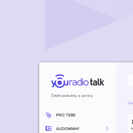
České podcasty a zprávy
Úv
PRO TEBE
AUDIOKNIHY