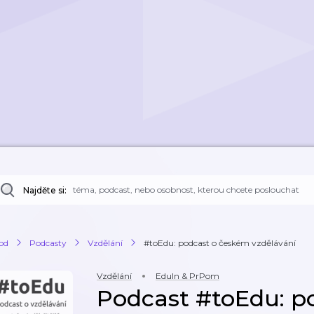
Najděte si:
od
Podcasty
Vzdělání
#toEdu: podcast o českém vzdělávání
Vzdělání
EduIn & PrPom
Podcast #toEdu: p