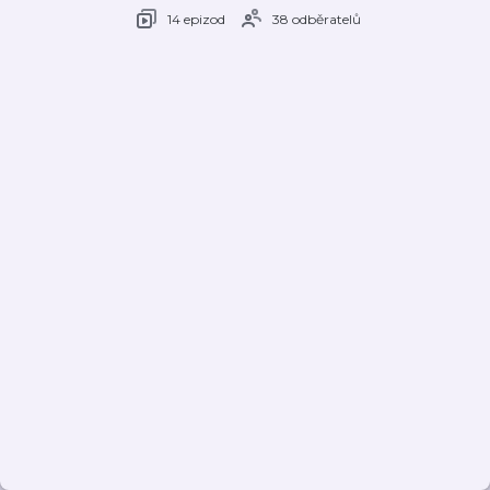
14 epizod
38 odběratelů