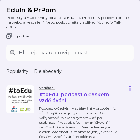
EduIn & PrPom
Podcasty a Audioknihy od autora EduIn & PrPom. K poslechu online
na webu a ke stažení. Nebo poslouchejte v aplikaci Youradio Talk
offline.
1 podcast
Popularity
Dle abecedy
Vzdělání
#toEdu: podcast o českém
vzdělávání
Podcast o českém vzdělávání – protože nic
důležitějšího na jazyku nemáme. Od
veřejného školského systému až po
osobnostní rozvoj, přes firemní školení i
celoživotní vzdělávání. Zveme leadery a
aktivní osobnosti a ptáme se jich, jaké vidí v
českém vzdělávání problémy a
…