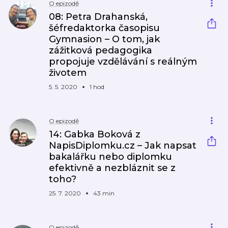
O epizodě
08: Petra Drahanská,
šéfredaktorka časopisu
Gymnasion – O tom, jak
zážitková pedagogika
propojuje vzdělávání s reálným
životem
5. 5. 2020
1 hod
O epizodě
14: Gabka Boková z
NapisDiplomku.cz – Jak napsat
bakalářku nebo diplomku
efektivně a nezbláznit se z
toho?
25. 7. 2020
43 min
O epizodě