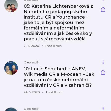
05: Kateřina Lichtenberková z
Národního pedagogického
institutu ČR a Yourchance –
jaké to je být spojkou mezi
formálním a neformálním
vzděláváním a jak české školy
pracují s rámcovými vzdělá
21. 3. 2020
1 hod 11 min
O epizodě
10: Lucie Schubert z ANEV,
Wikimedia ČR a M-ocean – Jak
je na tom české neformální
vzdělávání v ČR a v zahraničí?
24. 5. 2020
1 hod 11 min
O epizodě