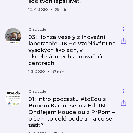
lidé tvoří lepší svět.“
10. 4. 2020
38 min
O epizodě
03: Honza Veselý z Inovační
laboratoře UK – o vzdělávání na
vysokých školách, v
akcelerátorech a inovačních
centrech
1. 3. 2020
47 min
O epizodě
01: Intro podcastu #toEdu s
Bobem Kartousem z EduIN a
Ondřejem Koudelou z PrPom –
o čem to celé bude a na co se
těšit?