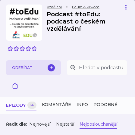
Vzdělání
EduIn & PrPom
Podcast #toEdu:
podcast o českém
vzdělávání
ODEBÍRAT
KOMENTÁŘE
INFO
PODOBNÉ
EPIZODY
14
Řadit dle:
Nejnovější
Nejstarší
Nejposlouchanější