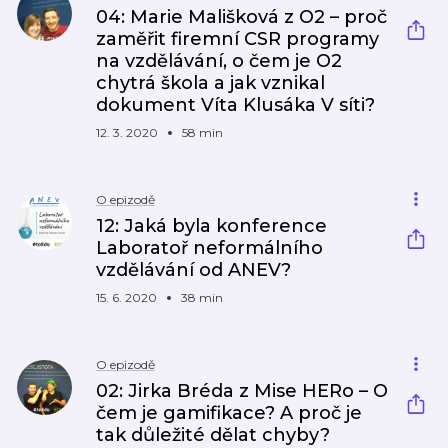
04: Marie Mališková z O2 – proč
zaměřit firemní CSR programy
na vzdělávání, o čem je O2
chytrá škola a jak vznikal
dokument Víta Klusáka V síti?
12. 3. 2020
58 min
O epizodě
12: Jaká byla konference
Laboratoř neformálního
vzdělávání od ANEV?
15. 6. 2020
38 min
O epizodě
02: Jirka Bréda z Mise HERo – O
čem je gamifikace? A proč je
tak důležité dělat chyby?