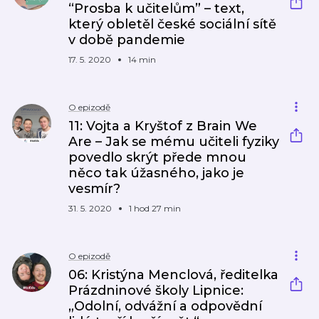
“Prosba k učitelům” – text,
který obletěl české sociální sítě
v době pandemie
17. 5. 2020
14 min
O epizodě
11: Vojta a Kryštof z Brain We
Are – Jak se mému učiteli fyziky
povedlo skrýt přede mnou
něco tak úžasného, jako je
vesmír?
31. 5. 2020
1 hod 27 min
O epizodě
06: Kristýna Menclová, ředitelka
Prázdninové školy Lipnice:
„Odolní, odvážní a odpovědní