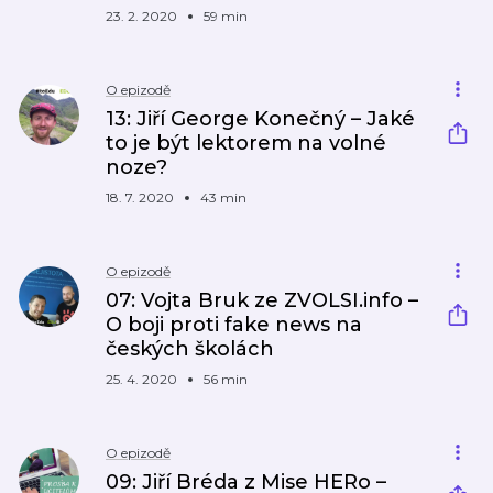
23. 2. 2020
59 min
O epizodě
13: Jiří George Konečný – Jaké
to je být lektorem na volné
noze?
18. 7. 2020
43 min
O epizodě
07: Vojta Bruk ze ZVOLSI.info –
O boji proti fake news na
českých školách
25. 4. 2020
56 min
O epizodě
09: Jiří Bréda z Mise HERo –