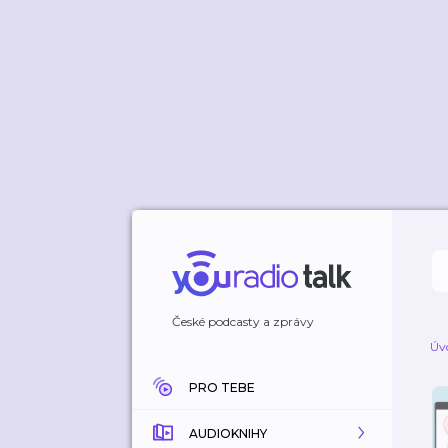
České podcasty a zprávy
Úv
PRO TEBE
AUDIOKNIHY