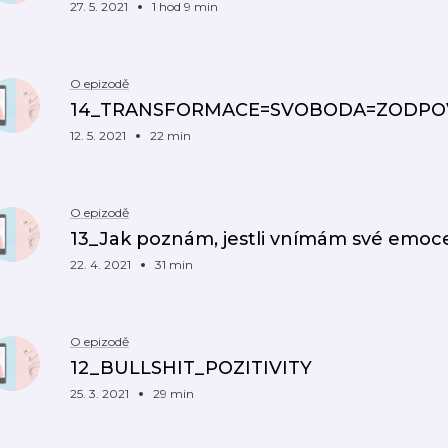
27. 5. 2021
1 hod 9 min
O epizodě
14_TRANSFORMACE=SVOBODA=ZODPO
12. 5. 2021
22 min
O epizodě
13_Jak poznám, jestli vnímám své emoc
22. 4. 2021
31 min
O epizodě
12_BULLSHIT_POZITIVITY
25. 3. 2021
29 min