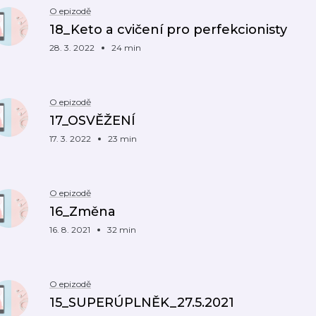
O epizodě
18_Keto a cvičení pro perfekcionisty
28. 3. 2022
24 min
O epizodě
17_OSVĚŽENÍ
17. 3. 2022
23 min
O epizodě
16_Změna
16. 8. 2021
32 min
O epizodě
15_SUPERÚPLNĚK_27.5.2021