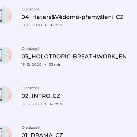
O epizodě
04_Haters&Vědomé-přemýšlení_CZ
18. 12. 2020
28 min
O epizodě
03_HOLOTROPIC-BREATHWORK_EN
13. 12. 2020
32 min
O epizodě
02_INTRO_CZ
10. 12. 2020
47 min
O epizodě
01_DRAMA_CZ