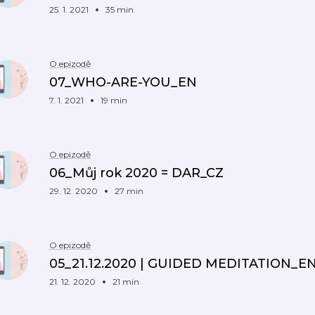
25. 1. 2021
35 min
O epizodě
07_WHO-ARE-YOU_EN
7. 1. 2021
19 min
O epizodě
06_Můj rok 2020 = DAR_CZ
29. 12. 2020
27 min
O epizodě
05_21.12.2020 | GUIDED MEDITATION_E
21. 12. 2020
21 min