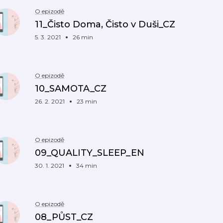
O epizodě
11_Čisto Doma, Čisto v Duši_CZ
5. 3. 2021
26 min
O epizodě
10_SAMOTA_CZ
26. 2. 2021
23 min
O epizodě
09_QUALITY_SLEEP_EN
30. 1. 2021
34 min
O epizodě
08_PŮST_CZ