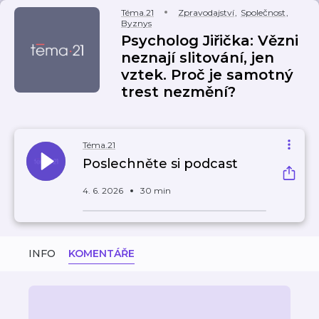
Téma.21
Zpravodajství
,
Společnost
,
Byznys
Psycholog Jiřička: Vězni
neznají slitování, jen
vztek. Proč je samotný
trest nezmění?
Téma.21
Poslechněte si podcast
4. 6. 2026
30 min
INFO
KOMENTÁŘE