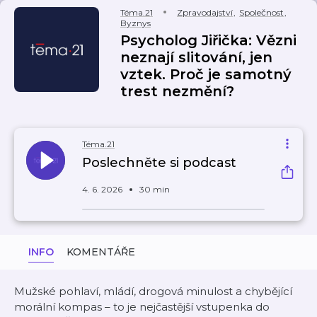
Téma.21
Zpravodajství
,
Společnost
,
Byznys
Psycholog Jiřička: Vězni
neznají slitování, jen
vztek. Proč je samotný
trest nezmění?
Téma.21
Poslechněte si podcast
4. 6. 2026
30 min
INFO
KOMENTÁŘE
Mužské pohlaví, mládí, drogová minulost a chybějící
morální kompas – to je nejčastější vstupenka do