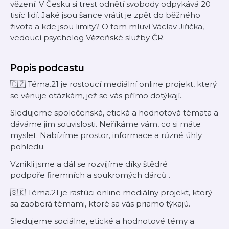
vězení. V Česku si trest odnětí svobody odpykává 20
tisíc lidí. Jaké jsou šance vrátit je zpět do běžného
života a kde jsou limity? O tom mluví Václav Jiřička,
vedoucí psycholog Vězeňské služby ČR.
Popis podcastu
🇨🇿 Téma.21
je rostoucí mediální online projekt, který
se věnuje otázkám, jež se vás přímo dotýkají.
Sledujeme společenská, etická a hodnotová témata a
dáváme jim souvislosti. Neříkáme vám, co si máte
myslet. Nabízíme prostor, informace a různé úhly
pohledu.
Vznikli jsme a dál se rozvíjíme díky štědré
podpoře firemních a soukromých dárců
.
🇸🇰 Téma.21
je rastúci online mediálny projekt, ktorý
sa zaoberá témami, ktoré sa vás priamo týkajú.
Sledujeme sociálne, etické a hodnotové témy a