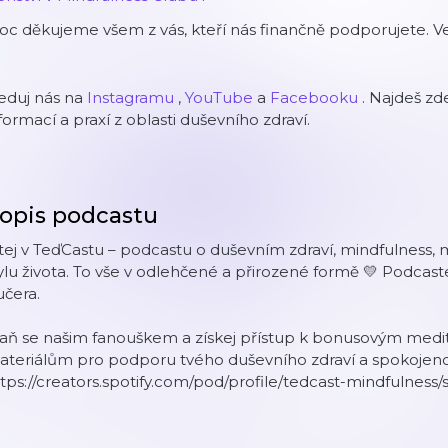
c děkujeme všem z vás, kteří nás finančně podporujete. Ve
eduj nás na
⁠⁠⁠⁠⁠⁠⁠Instagramu⁠⁠⁠⁠⁠⁠⁠
,
⁠⁠⁠⁠⁠⁠⁠YouTube⁠⁠⁠⁠⁠⁠⁠
a
⁠⁠⁠⁠⁠⁠⁠Facebooku⁠⁠⁠⁠⁠⁠⁠
.
Najdeš zde
formací a praxí z oblasti duševního zdraví.
opis podcastu
tej v TeďCastu – podcastu o duševním zdraví, mindfulness, 
ylu života. To vše v odlehčené a přirozené formě 💛 Podcas
čera.
aň se našim fanouškem a získej přístup k bonusovým medit
teriálům pro podporu tvého duševního zdraví a spokojenos
tps://creators.spotify.com/pod/profile/tedcast-mindfulness/