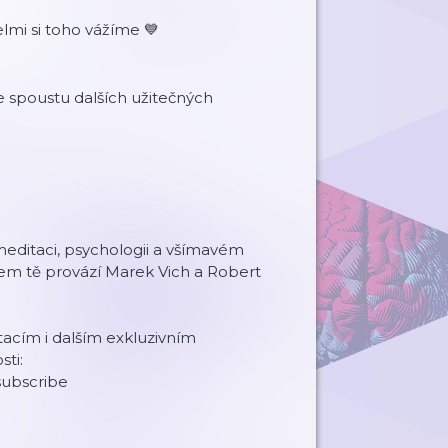
lmi si toho vážíme 💙
 spoustu dalších užitečných
meditaci, psychologii a všímavém
tem tě provází Marek Vich a Robert
acím i dalším exkluzivním
ti:
subscribe