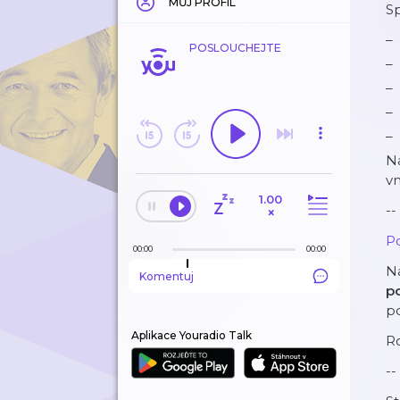
MŮJ PROFIL
Sp
POSLOUCHEJTE
N
vn
1.00
--
×
Po
00:00
00:00
N
Komentuj
p
p
Aplikace Youradio Talk
R
--