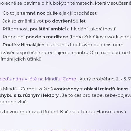
olečně se bavíme o hlubokých tématech, která v současné d
Co to je
temná noc duše
a jak jí procházet
Jak se změnil život po
dovršení 50 let
Přítomnost,
pouštění ambicí
a hledání „akorátnosti“
Propojení
poezie a meditace
(téma Zdeňkova workshopu
Poutě v Himalájích
a setkání s tibetským buddhismem
a závěr si společně zarecitujeme mantru Om mani padme hu
ímání jejích účinků.
jeď s námi v létě na Mindful Camp⁠
, který proběhne
2. - 5
a Mindful Campu zažiješ
workshopy z oblasti mindfulness,
ohybu s 12 různými lektory
. Je to čas pro sebe, sebe-objevov
odobné vlně.
ozhovorem provází Robert Kučera a Tereza Hausmanová