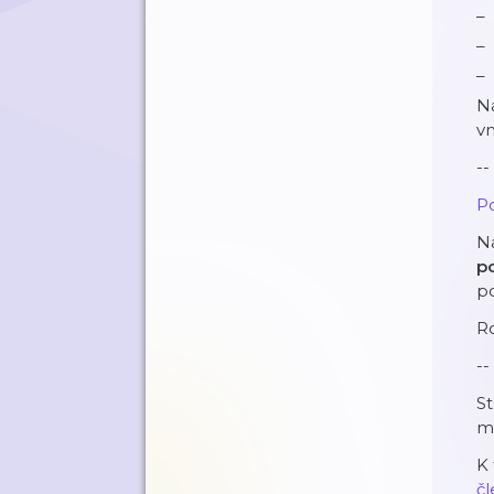
N
vn
--
Po
N
p
p
R
--
S
m
K
⁠⁠