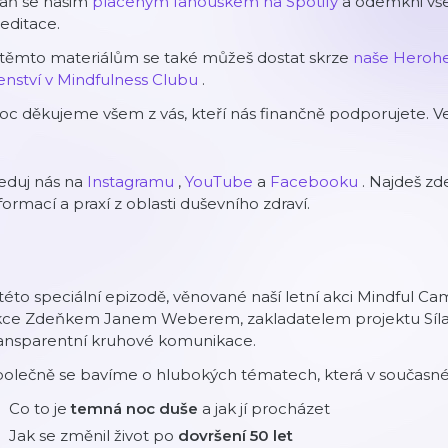
taň se našim
⁠⁠⁠⁠⁠placeným fanouškem na Spotify⁠⁠⁠⁠⁠
a odemkni vše
editace.
 těmto materiálům se také můžeš dostat skrze
⁠⁠⁠⁠⁠naše Herohero⁠
⁠⁠⁠členství v Mindfulness Clubu⁠⁠⁠⁠⁠
.
c děkujeme všem z vás, kteří nás finančně podporujete. Ve
eduj nás na
⁠⁠⁠⁠⁠⁠⁠Instagramu⁠⁠⁠⁠⁠⁠⁠
,
⁠⁠⁠⁠⁠⁠⁠YouTube⁠⁠⁠⁠⁠⁠⁠
a
⁠⁠⁠⁠⁠⁠⁠Facebooku⁠⁠⁠⁠⁠⁠⁠
.
Najdeš zde
formací a praxí z oblasti duševního zdraví.
této speciální epizodě, věnované naší letní akci Mindful Ca
kce Zdeňkem Janem Weberem, zakladatelem projektu Síla
ransparentní kruhové komunikace.
olečně se bavíme o hlubokých tématech, která v současné d
Co to je
temná noc duše
a jak jí procházet
Jak se změnil život po
dovršení 50 let