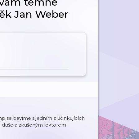
žívám temné
něk Jan Weber
mp se bavíme s jedním z účinkujících
 duše a zkušeným lektorem