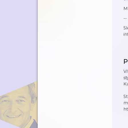
Mo
--
Sl
in
P
Ví
st
Ku
St
ma
ht