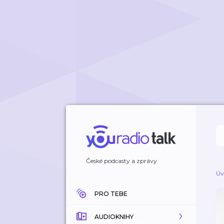
České podcasty a zprávy
Úv
PRO TEBE
AUDIOKNIHY