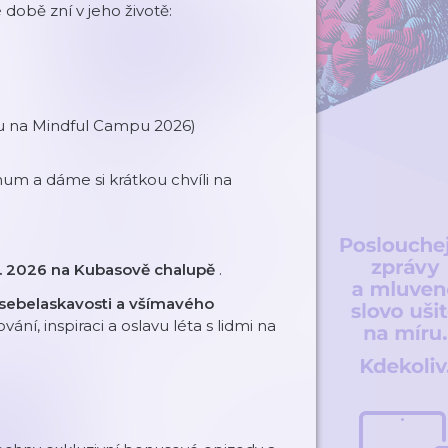
obě zní v jeho životě:
 na Mindful Campu 2026)
m a dáme si krátkou chvíli na
. 7. 2026 na Kubasově chalupě
.
 sebelaskavosti a všímavého
ání, inspiraci a oslavu léta s lidmi na