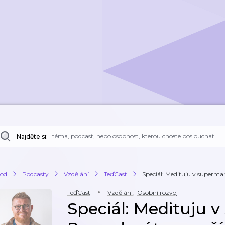
Najděte si:
od
Podcasty
Vzdělání
TeďCast
Speciál: Medituju v supermar
TeďCast
Vzdělání
,
Osobní rozvoj
Speciál: Medituju 