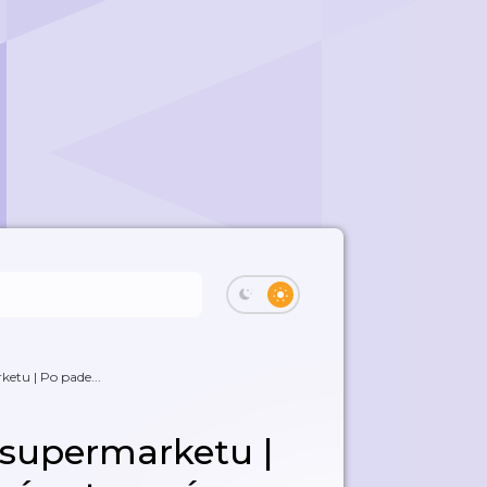
ketu | Po pade...
v supermarketu |