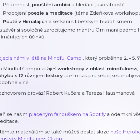
Přítomnost,
pouštění ambicí
a hledání „akorátnosti“
Propojení
poezie a meditace
(téma Zdeňkova workshopu
Poutě v Himalájích
a setkání s tibetským buddhismem
a závěr si společně zarecitujeme mantru Om mani padme hu
ímání jejích účinků.
jeď s námi v létě na Mindful Camp⁠
, který proběhne
2. - 5
a Mindful Campu zažiješ
workshopy z oblasti mindfulness,
ohybu s 12 různými lektory
. Je to čas pro sebe, sebe-objevov
odobné vlně.
ozhovorem provází Robert Kučera a Tereza Hausmanová
taň se našim
⁠⁠⁠⁠⁠placeným fanouškem na Spotify⁠⁠⁠⁠⁠
a odemkni vše
editace.
 těmto materiálům se také můžeš dostat skrze
⁠⁠⁠⁠⁠naše Herohero⁠
⁠⁠⁠členství v Mindfulness Clubu⁠⁠⁠⁠⁠
.