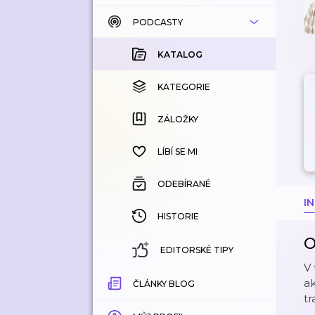
PODCASTY
KATALOG
KOUPENÉ
KATALOG
KATEGORIE
KATEGORIE
ZÁLOŽKY
ZÁLOŽKY
HISTORIE
LÍBÍ SE MI
ODEBÍRANÉ
I
HISTORIE
O
EDITORSKÉ TIPY
V 
a
ČLÁNKY BLOG
t