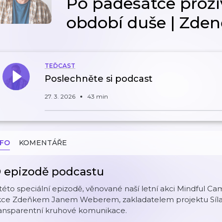
Po padesátce pro
období duše | Zde
TEĎCAST
Poslechněte si podcast
27. 3. 2026
43 min
NFO
KOMENTÁŘE
 epizodě podcastu
této speciální epizodě, věnované naší letní akci Mindful Ca
kce Zdeňkem Janem Weberem, zakladatelem projektu Síla
ransparentní kruhové komunikace.