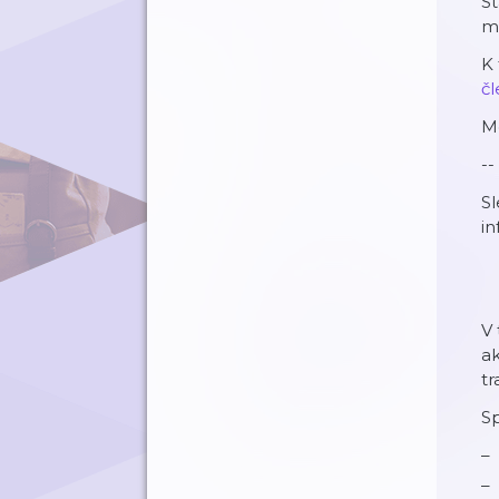
S
m
K
⁠⁠
Mo
--
Sl
in
V 
a
t
Sp