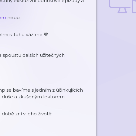
chny exkluzivní bonusové epizody a
⁠⁠⁠⁠
nebo
lmi si toho vážíme 💙
 spoustu dalších užitečných
mp se bavíme s jedním z účinkujících
 duše a zkušeným lektorem
obě zní v jeho životě: